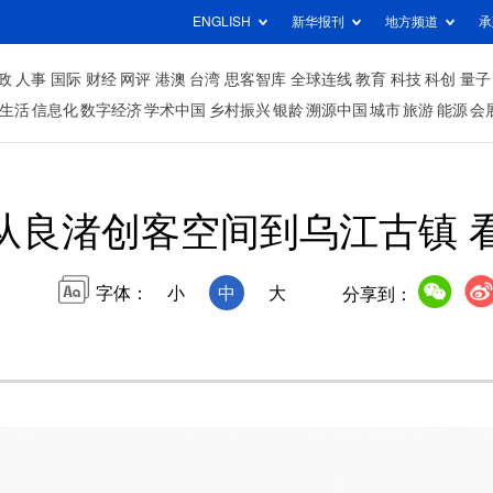
ENGLISH
新华报刊
地方频道
承
政
人事
国际
财经
网评
港澳
台湾
思客智库
全球连线
教育
科技
科创
量子
生活
信息化
数字经济
学术中国
乡村振兴
银龄
溯源中国
城市
旅游
能源
会
从良渚创客空间到乌江古镇 
字体：
小
中
大
分享到：