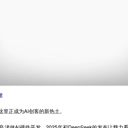
渚
里正成为AI创客的新热土。
做AI硬件开发。2025年初DeepSeek的发布让魏力