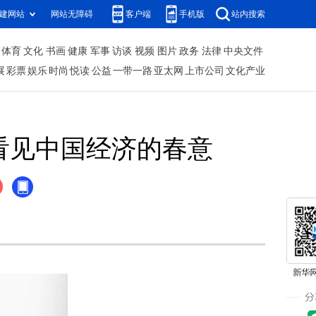
建网站
网站无障碍
客户端
手机版
站内搜索
体育
文化
书画
健康
军事
访谈
视频
图片
政务
法律
中央文件
展
彩票
娱乐
时尚
悦读
公益
一带一路
亚太网
上市公司
文化产业
看见中国经济的春意