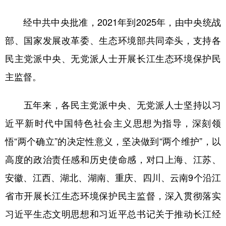
山东
河南
湖北
湖南
经中共中央批准，2021年到2025年，由中央统战
广东
广西
海南
重庆
部、国家发展改革委、生态环境部共同牵头，支持各
四川
贵州
云南
西藏
民主党派中央、无党派人士开展长江生态环境保护民
陕西
甘肃
青海
宁夏
主监督。
新疆
内蒙古
黑龙江
五年来，各民主党派中央、无党派人士坚持以习
近平新时代中国特色社会主义思想为指导，深刻领
多语种频道
悟“两个确立”的决定性意义，坚决做到“两个维护”，以
English
Español
Français
عربى
高度的政治责任感和历史使命感，对口上海、江苏、
Русский язык
日本語
한국어
安徽、江西、湖北、湖南、重庆、四川、云南9个沿江
Deutsch
Português
省市开展长江生态环境保护民主监督，深入贯彻落实
习近平生态文明思想和习近平总书记关于推动长江经