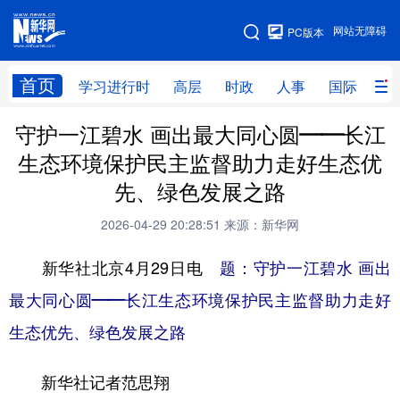
手机版
网站无障碍
PC版本
网站地图
首页
学习进行时
高层
时政
人事
国际
财
守护一江碧水 画出最大同心圆——长江
学习进行时
高层
时政
人事
生态环境保护民主监督助力走好生态优
国际
财经
网评
港澳
先、绿色发展之路
台湾
思客智库
全球连线
教育
2026-04-29 20:28:51
来源：新华网
科技
科创
量子
体育
新华社北京4月29日电
题：守护一江碧水 画出
文化
书画
健康
军事
最大同心圆——长江生态环境保护民主监督助力走好
访谈
视频
图片
政务
生态优先、绿色发展之路
法律
中央文件
金融
汽车
新华社记者范思翔
食品
人居
信息化
数字经济