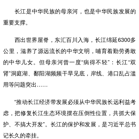
长江是中华民族的母亲河，也是中华民族发展的
学术中国
乡村振兴
银龄
溯源中国
重要支撑。
城市
旅游
能源
会展
彩票
娱乐
时尚
悦读
西出世界屋脊，东汇百川入海，长江绵延6300多
公里，滋养了源远流长的中华文明，哺育着勤劳勇敢
公益
一带一路
亚太网
上市公司
的中华儿女。但母亲河曾一度“病得不轻”：长江“双
文化产业
肾”洞庭湖、鄱阳湖频频干旱见底，岸线、港口乱占滥
用等问题突出……
地方频道
“推动长江经济带发展必须从中华民族长远利益考
北京
天津
河北
山西
虑，把修复长江生态环境摆在压倒性位置，共抓大保
辽宁
吉林
上海
江苏
护、不搞大开发”。长江的保护和发展，是习近平总书
浙江
安徽
福建
江西
记长久的牵挂。