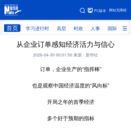
手机版
网站无障碍
PC版本
网站地图
首页
学习进行时
高层
时政
人事
国际
财
从企业订单感知经济活力与信心
学习进行时
高层
时政
人事
2026-04-30 00:01:50
来源：新华社
国际
财经
网评
港澳
订单，企业生产的“指挥棒”
台湾
思客智库
全球连线
教育
科技
科创
量子
体育
也是观察中国经济温度的“风向标”
文化
书画
健康
军事
开局之年的首季经济
访谈
视频
图片
政务
多个好于预期的指标
法律
中央文件
金融
汽车
食品
人居
信息化
数字经济