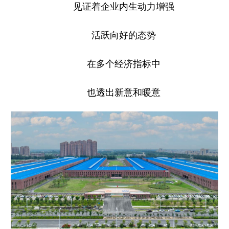
山东
河南
湖北
湖南
见证着企业内生动力增强
广东
广西
海南
重庆
活跃向好的态势
四川
贵州
云南
西藏
在多个经济指标中
陕西
甘肃
青海
宁夏
新疆
内蒙古
黑龙江
也透出新意和暖意
多语种频道
English
Español
Français
عربى
Русский язык
日本語
한국어
Deutsch
Português