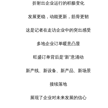
折射出企业运行的积极变化
学术中国
乡村振兴
银龄
溯源中国
发展更稳，动能更新，筋骨更韧
城市
旅游
能源
会展
这是记者在走访企业中的突出感受
彩票
娱乐
时尚
悦读
公益
一带一路
亚太网
上市公司
多地企业订单暖意凸显
文化产业
旺盛订单背后是“新”意涌动
地方频道
新产线、新设备、新产品、新场景
北京
天津
河北
山西
接续落地
辽宁
吉林
上海
江苏
展现了企业对未来发展的信心
浙江
安徽
福建
江西