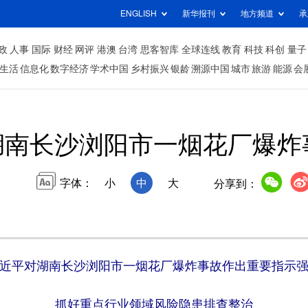
ENGLISH
新华报刊
地方频道
承
政
人事
国际
财经
网评
港澳
台湾
思客智库
全球连线
教育
科技
科创
量子
生活
信息化
数字经济
学术中国
乡村振兴
银龄
溯源中国
城市
旅游
能源
会
湖南长沙浏阳市一烟花厂爆炸
字体：
小
中
大
分享到：
近平对湖南长沙浏阳市一烟花厂爆炸事故作出重要指示
抓好重点行业领域风险隐患排查整治