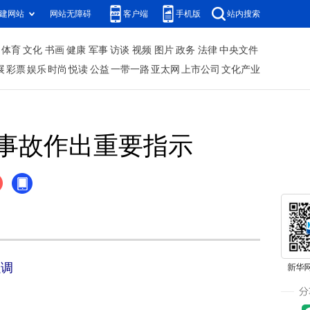
建网站
网站无障碍
客户端
手机版
站内搜索
体育
文化
书画
健康
军事
访谈
视频
图片
政务
法律
中央文件
展
彩票
娱乐
时尚
悦读
公益
一带一路
亚太网
上市公司
文化产业
事故作出重要指示
强调