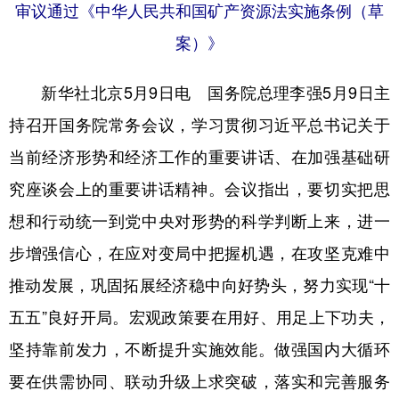
审议通过《中华人民共和国矿产资源法实施条例（草
学术中国
乡村振兴
银龄
溯源中国
案）》
城市
旅游
能源
会展
新华社北京5月9日电 国务院总理李强5月9日主
彩票
娱乐
时尚
悦读
持召开国务院常务会议，学习贯彻习近平总书记关于
公益
一带一路
亚太网
上市公司
当前经济形势和经济工作的重要讲话、在加强基础研
文化产业
究座谈会上的重要讲话精神。会议指出，要切实把思
想和行动统一到党中央对形势的科学判断上来，进一
地方频道
步增强信心，在应对变局中把握机遇，在攻坚克难中
推动发展，巩固拓展经济稳中向好势头，努力实现“十
北京
天津
河北
山西
五五”良好开局。宏观政策要在用好、用足上下功夫，
辽宁
吉林
上海
江苏
坚持靠前发力，不断提升实施效能。做强国内大循环
浙江
安徽
福建
江西
要在供需协同、联动升级上求突破，落实和完善服务