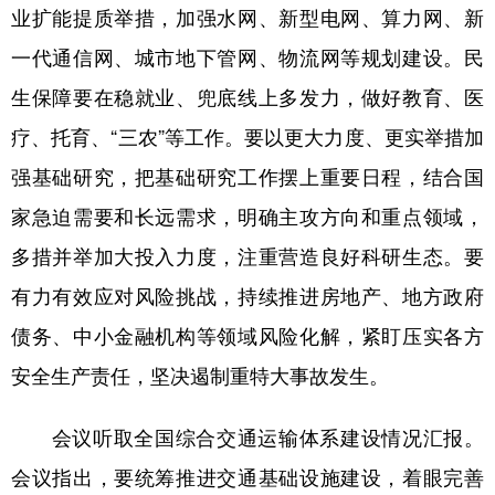
山东
河南
湖北
湖南
业扩能提质举措，加强水网、新型电网、算力网、新
广东
广西
海南
重庆
一代通信网、城市地下管网、物流网等规划建设。民
生保障要在稳就业、兜底线上多发力，做好教育、医
四川
贵州
云南
西藏
疗、托育、“三农”等工作。要以更大力度、更实举措加
陕西
甘肃
青海
宁夏
强基础研究，把基础研究工作摆上重要日程，结合国
新疆
内蒙古
黑龙江
家急迫需要和长远需求，明确主攻方向和重点领域，
多措并举加大投入力度，注重营造良好科研生态。要
多语种频道
有力有效应对风险挑战，持续推进房地产、地方政府
English
Español
Français
عربى
债务、中小金融机构等领域风险化解，紧盯压实各方
Русский язык
日本語
한국어
安全生产责任，坚决遏制重特大事故发生。
Deutsch
Português
会议听取全国综合交通运输体系建设情况汇报。
会议指出，要统筹推进交通基础设施建设，着眼完善