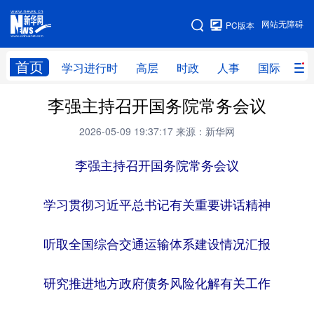
手机版
网站无障碍
PC版本
网站地图
首页
学习进行时
高层
时政
人事
国际
财
李强主持召开国务院常务会议
学习进行时
高层
时政
人事
2026-05-09 19:37:17
来源：新华网
国际
财经
网评
港澳
李强主持召开国务院常务会议
台湾
思客智库
全球连线
教育
科技
科创
量子
体育
学习贯彻习近平总书记有关重要讲话精神
文化
书画
健康
军事
听取全国综合交通运输体系建设情况汇报
访谈
视频
图片
政务
研究推进地方政府债务风险化解有关工作
法律
中央文件
金融
汽车
食品
人居
信息化
数字经济