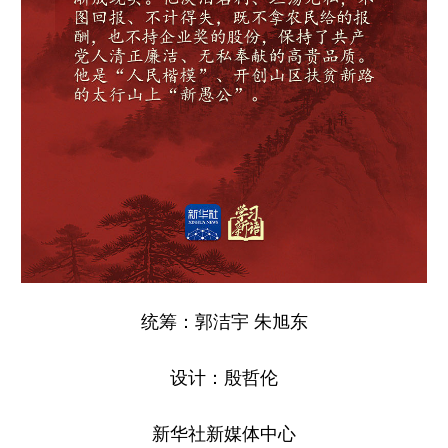
统筹：郭洁宇 朱旭东
设计：殷哲伦
新华社新媒体中心