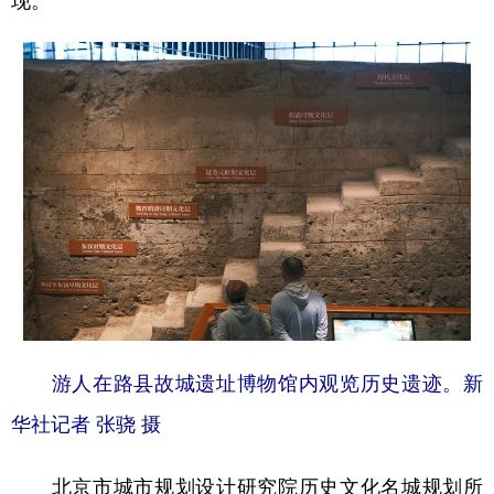
现。
山东
河南
湖北
湖南
广东
广西
海南
重庆
四川
贵州
云南
西藏
陕西
甘肃
青海
宁夏
新疆
内蒙古
黑龙江
多语种频道
English
Español
Français
عربى
Русский язык
日本語
한국어
游人在路县故城遗址博物馆内观览历史遗迹。新
Deutsch
Português
华社记者 张骁 摄
北京市城市规划设计研究院历史文化名城规划所