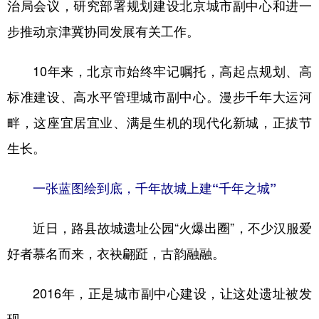
治局会议，研究部署规划建设北京城市副中心和进一
学术中国
乡村振兴
银龄
溯源中国
步推动京津冀协同发展有关工作。
城市
旅游
能源
会展
10年来，北京市始终牢记嘱托，高起点规划、高
彩票
娱乐
时尚
悦读
标准建设、高水平管理城市副中心。漫步千年大运河
公益
一带一路
亚太网
上市公司
畔，这座宜居宜业、满是生机的现代化新城，正拔节
生长。
文化产业
一张蓝图绘到底，千年故城上建“千年之城”
地方频道
近日，路县故城遗址公园“火爆出圈”，不少汉服爱
北京
天津
河北
山西
好者慕名而来，衣袂翩跹，古韵融融。
辽宁
吉林
上海
江苏
2016年，正是城市副中心建设，让这处遗址被发
浙江
安徽
福建
江西