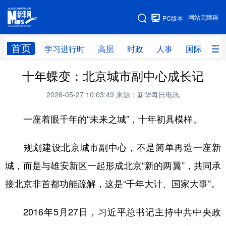
手机版
网站无障碍
PC版本
网站地图
首页
学习进行时
高层
时政
人事
国际
财
十年蝶变：北京城市副中心成长记
学习进行时
高层
时政
人事
2026-05-27 10:03:49
来源：新华每日电讯
国际
财经
网评
港澳
一座着眼千年的“未来之城”，十年初具模样。
台湾
思客智库
全球连线
教育
科技
科创
量子
体育
规划建设北京城市副中心，不是简单再造一座新
文化
书画
健康
军事
城，而是与雄安新区一起形成北京“新的两翼”，共同承
访谈
视频
图片
政务
接北京非首都功能疏解，这是“千年大计、国家大事”。
法律
中央文件
金融
汽车
2016年5月27日，习近平总书记主持中共中央政
食品
人居
信息化
数字经济