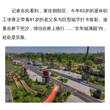
记者在此看到，家住朝阳区、今年63岁的退休职
工张青正带着91岁的老父亲与巨型福字打卡留影。孩
童在桥下挖沙，情侣在桥上骑行……“京华福满园”内，
处处是笑脸。