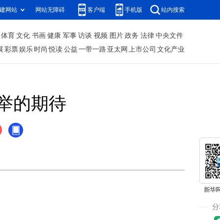
建网站
网站无障碍
客户端
手机版
站内搜索
体育
文化
书画
健康
军事
访谈
视频
图片
政务
法律
中央文件
展
彩票
娱乐
时尚
悦读
公益
一带一路
亚太网
上市公司
文化产业
举的期待