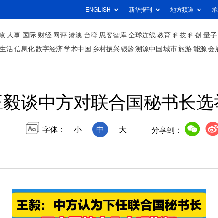
ENGLISH
新华报刊
地方频道
承
政
人事
国际
财经
网评
港澳
台湾
思客智库
全球连线
教育
科技
科创
量子
生活
信息化
数字经济
学术中国
乡村振兴
银龄
溯源中国
城市
旅游
能源
会
王毅谈中方对联合国秘书长选
字体：
小
中
大
分享到：