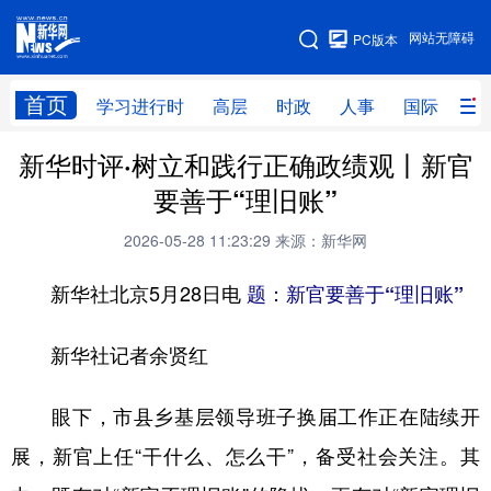
手机版
网站无障碍
PC版本
网站地图
首页
学习进行时
高层
时政
人事
国际
财
新华时评·树立和践行正确政绩观丨新官
学习进行时
高层
时政
人事
要善于“理旧账”
国际
财经
网评
港澳
2026-05-28 11:23:29
来源：新华网
台湾
思客智库
全球连线
教育
新华社北京5月28日电
题：新官要善于“理旧账”
科技
科创
量子
体育
文化
书画
健康
军事
新华社记者余贤红
访谈
视频
图片
政务
眼下，市县乡基层领导班子换届工作正在陆续开
法律
中央文件
金融
汽车
展，新官上任“干什么、怎么干”，备受社会关注。其
食品
人居
信息化
数字经济