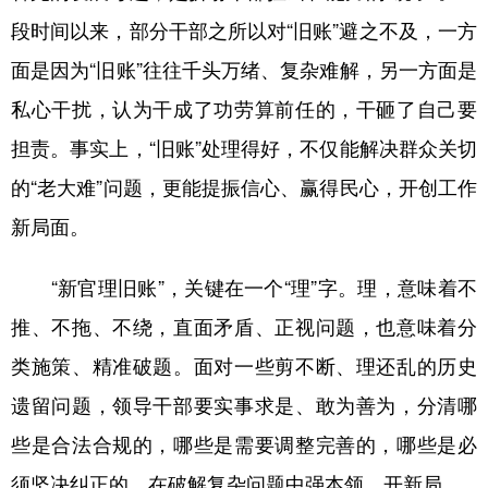
山东
河南
湖北
湖南
段时间以来，部分干部之所以对“旧账”避之不及，一方
广东
广西
海南
重庆
面是因为“旧账”往往千头万绪、复杂难解，另一方面是
四川
贵州
云南
西藏
私心干扰，认为干成了功劳算前任的，干砸了自己要
陕西
甘肃
青海
宁夏
担责。事实上，“旧账”处理得好，不仅能解决群众关切
的“老大难”问题，更能提振信心、赢得民心，开创工作
新疆
内蒙古
黑龙江
新局面。
多语种频道
“新官理旧账”，关键在一个“理”字。理，意味着不
English
Español
Français
عربى
推、不拖、不绕，直面矛盾、正视问题，也意味着分
Русский язык
日本語
한국어
类施策、精准破题。面对一些剪不断、理还乱的历史
遗留问题，领导干部要实事求是、敢为善为，分清哪
Deutsch
Português
些是合法合规的，哪些是需要调整完善的，哪些是必
须坚决纠正的，在破解复杂问题中强本领、开新局。