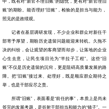
中，既有对“新官不理旧账”的隐忧，更有对“新官理旧
账”的期盼。能否理好“旧账”，检验的是担当与能力，
学术中国
乡村振兴
银龄
溯源中国
照见的是政绩观。
城市
旅游
能源
会展
彩票
娱乐
时尚
悦读
记者在基层调研发现，不少企业和群众对新任干
公益
一带一路
亚太网
上市公司
部寄予厚望，期盼历史遗留问题能迎来转机。久拖不
决的纠纷，会让观望的客商望而却步，让落地的企业
文化产业
心生去意，让民生项目沦为“半拉子工程”。这些“旧
账”不仅是历史遗留的沉疴，更是阻碍高质量发展的路
地方频道
障。把“旧账”接过来、处理好，既是顺应群众期待之
北京
天津
河北
山西
举，也是干部应尽之责。
辽宁
吉林
上海
江苏
所谓“旧账”，表面看是“前任的事”，本质上是尚未
浙江
安徽
福建
江西
答完的发展考题，是折射干部担当和能力的“镜子”。一