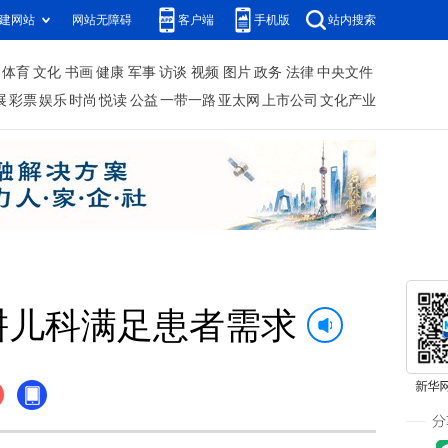
建网站
网站无障碍
客户端
手机版
站内搜索
体育
文化
书画
健康
军事
访谈
视频
图片
政务
法律
中央文件
展
彩票
娱乐
时尚
悦读
公益
一带一路
亚太网
上市公司
文化产业
耕儿科满足患者需求