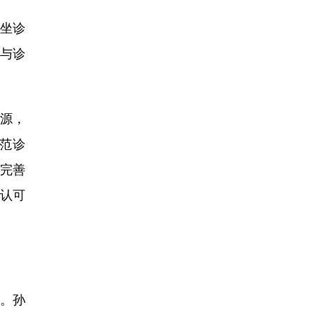
坐诊
与诊
资源，
范诊
力完善
认可
”。孙