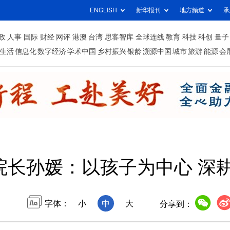
ENGLISH
新华报刊
地方频道
承
政
人事
国际
财经
网评
港澳
台湾
思客智库
全球连线
教育
科技
科创
量子
生活
信息化
数字经济
学术中国
乡村振兴
银龄
溯源中国
城市
旅游
能源
会
院长孙媛：以孩子为中心 深
字体：
小
中
大
分享到：