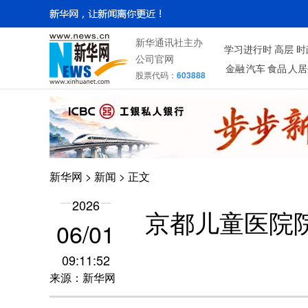
新华通讯社主办
学习进行时
高层
时
公司官网
金融
汽车
食品
人居
股票代码：
603888
新华网
>
新闻
> 正文
2026
京都儿童医院
06/01
09:11:52
来源：新华网