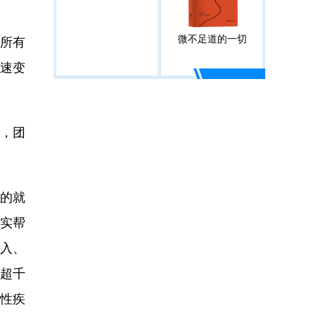
微不足道的一切
证所有
快速变
，团
的就
实帮
入、
例超千
竭性疾