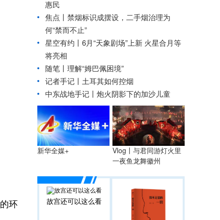
惠民
焦点丨禁烟标识成摆设，二手烟治理为
何“禁而不止”
星空有约丨
6月“天象剧场”上新 火星合月等
将亮相
随笔丨理解“姆巴佩困境”
记者手记丨土耳其如何控烟
中东战地手记丨炮火阴影下的加沙儿童
Vlog丨与君同游灯火里
新华全媒+
一夜鱼龙舞徽州
故宫还可以这么看
的环