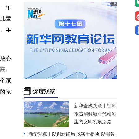
十一年
盖儿童
次、年
放心
高、
一个家
深度观察
的孩
新华全媒头条丨
智库
报告阐释新时代淮河
生态文明发展之路
新华视点丨
以创新破局 以实干提质 以服务