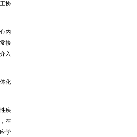
工协
心内
常接
介入
体化
性疾
，在
应学