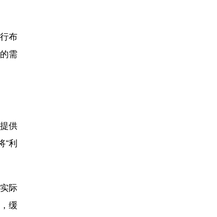
行布
外的需
子提供
将“利
实际
，缓