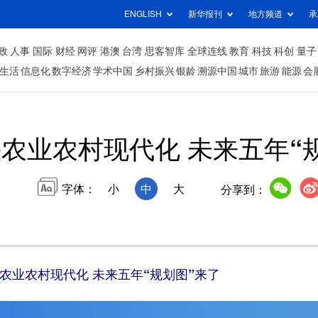
ENGLISH
新华报刊
地方频道
承
政
人事
国际
财经
网评
港澳
台湾
思客智库
全球连线
教育
科技
科创
量子
生活
信息化
数字经济
学术中国
乡村振兴
银龄
溯源中国
城市
旅游
能源
会
农业农村现代化 未来五年“
字体：
小
中
大
分享到：
农业农村现代化 未来五年“规划图”来了