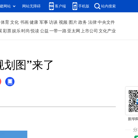
建网站
网站无障碍
客户端
手机版
站内搜索
体育
文化
书画
健康
军事
访谈
视频
图片
政务
法律
中央文件
展
彩票
娱乐
时尚
悦读
公益
一带一路
亚太网
上市公司
文化产业
规划图”来了