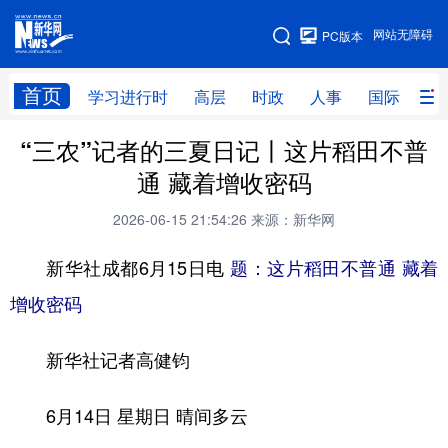
手机版
网站无障碍
PC版本
网站地图
首页
学习进行时
高层
时政
人事
国际
财
“三农”记者的三夏日记丨这片稻田不普
学习进行时
高层
时政
人事
通 藏着增收密码
国际
财经
网评
港澳
2026-06-15 21:54:26
来源：新华网
台湾
思客智库
全球连线
教育
新华社成都6月15日电
题：这片稻田不普通 藏着
科技
科创
量子
体育
增收密码
文化
书画
健康
军事
新华社记者高健钧
访谈
视频
图片
政务
法律
中央文件
金融
汽车
6月14日 星期日 晴间多云
食品
人居
信息化
数字经济