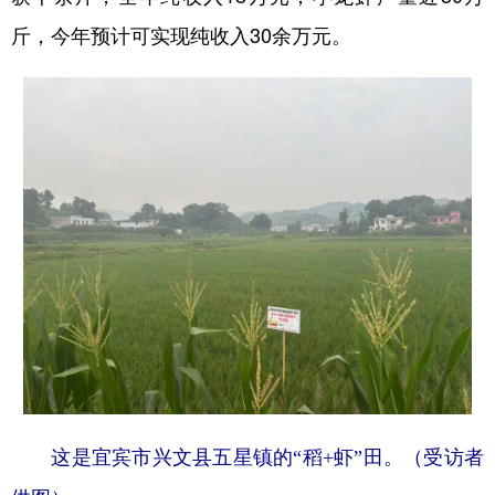
山东
河南
湖北
湖南
斤，今年预计可实现纯收入30余万元。
广东
广西
海南
重庆
四川
贵州
云南
西藏
陕西
甘肃
青海
宁夏
新疆
内蒙古
黑龙江
多语种频道
English
Español
Français
عربى
Русский язык
日本語
한국어
Deutsch
Português
这是宜宾市兴文县五星镇的“稻+虾”田。（受访者