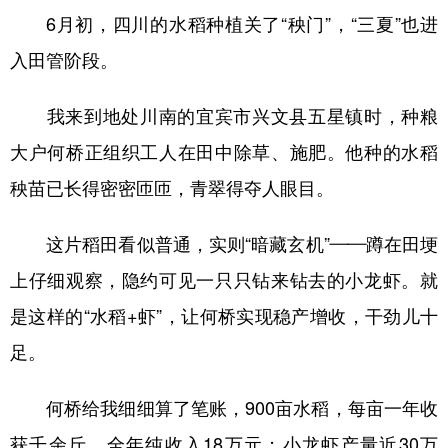
6月初，四川的水稻种植关了“秧门”，“三夏”也进
学术中国
乡村振兴
银龄
溯源中国
入田管阶段。
城市
旅游
能源
会展
我来到地处川南的宜宾市兴文县五星镇时，种粮
彩票
娱乐
时尚
悦读
大户何桥正组织工人在田中除草、施肥。他种的水稻
公益
一带一路
亚太网
上市公司
秧苗已长得密密匝匝，青翠得夺人眼目。
文化产业
这片稻田看似普通，实则“暗藏玄机”——蹲在田埂
上仔细观察，隐约可见一只只钻来钻去的小龙虾。就
地方频道
是这样的“水稻+虾”，让何桥实现稳产增收，干劲儿十
北京
天津
河北
山西
足。
辽宁
吉林
上海
江苏
何桥给我细细算了笔账，900亩水稻，每亩一年收
浙江
安徽
福建
江西
获千余斤，全年纯收入18万元；小龙虾产量近30万