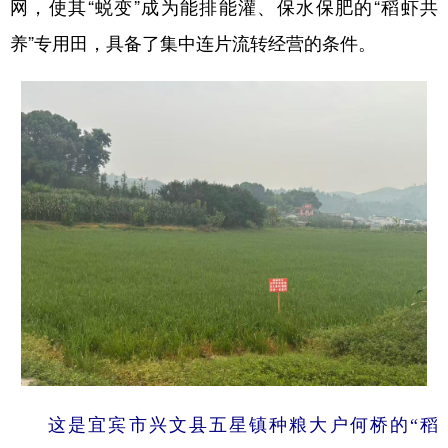
网，使其“蜕变”成为能排能灌、保水保肥的“稻虾共
养”专用田，具备了集中连片流转经营的条件。
这是宜宾市兴文县五星镇种粮大户何桥的“稻