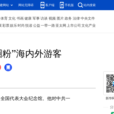
建网站
网站无障碍
客户端
手机版
站内搜索
体育
文化
书画
健康
军事
访谈
视频
图片
政务
法律
中央文件
展
彩票
娱乐
时尚
悦读
公益
一带一路
亚太网
上市公司
文化产业
圈粉”海内外游客
全国代表大会纪念馆。他对中共一