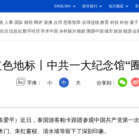
ENGLISH
新华报刊
地方频道
承
政
人事
国际
财经
网评
港澳
台湾
思客智库
全球连线
教育
科技
科创
量子
生活
信息化
数字经济
学术中国
乡村振兴
银龄
溯源中国
城市
旅游
能源
会
红色地标丨中共一大纪念馆“
字体：
小
中
大
分享到：
陈爱平）近日，泰国游客帕卡跟团参观中国共产党第一次
木门、朱红窗棂、清水墙等留下了深刻印象。