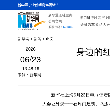
新华通讯社主办
学习进行时
高层
时
公司官网
金融
汽车
食品
人居
股票代码：
603888
新华网
>
新闻
> 正文
2026
身边的
06/23
13:48:19
来源：新华网
新华社上海6月23日电（记者
大会址外观——石库门建筑、乌漆