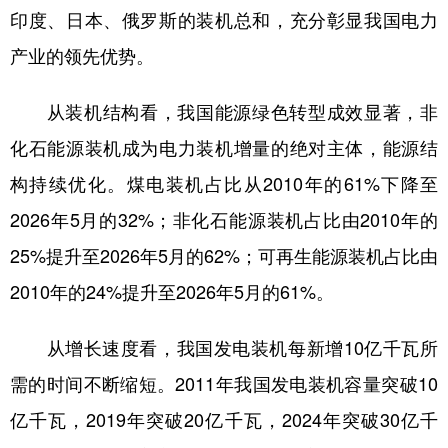
印度、日本、俄罗斯的装机总和，充分彰显我国电力
学术中国
乡村振兴
银龄
溯源中国
产业的领先优势。
城市
旅游
能源
会展
从装机结构看，我国能源绿色转型成效显著，非
彩票
娱乐
时尚
悦读
化石能源装机成为电力装机增量的绝对主体，能源结
公益
一带一路
亚太网
上市公司
构持续优化。煤电装机占比从2010年的61%下降至
文化产业
2026年5月的32%；非化石能源装机占比由2010年的
25%提升至2026年5月的62%；可再生能源装机占比由
地方频道
2010年的24%提升至2026年5月的61%。
北京
天津
河北
山西
从增长速度看，我国发电装机每新增10亿千瓦所
辽宁
吉林
上海
江苏
需的时间不断缩短。2011年我国发电装机容量突破10
浙江
安徽
福建
江西
亿千瓦，2019年突破20亿千瓦，2024年突破30亿千