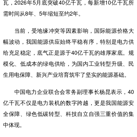
山东
河南
湖北
湖南
瓦，2026年5月底突破40亿千瓦，每新增10亿千瓦所
需时间从8年、5年缩短至约2年。
广东
广西
海南
重庆
四川
贵州
云南
西藏
当前，受地缘冲突等因素影响，国际能源价格大
陕西
甘肃
青海
宁夏
幅波动，我国能源供应始终平稳有序，特别是电力供
给充足稳定，底气正是源于40亿千瓦的雄厚家底。规
新疆
内蒙古
黑龙江
模化、低成本的绿电供给，为国内工业转型升级、民
生用电保障、新兴产业培育筑牢了坚实的能源基础。
多语种频道
English
Español
Français
عربى
中国电力企业联合会常务副理事长杨昆表示，40
Русский язык
日本語
한국어
亿千瓦不仅是电力装机的数字跨越，更是我国能源安
全保障、绿色低碳转型、科技自立自强三重价值的集
Deutsch
Português
中体现。