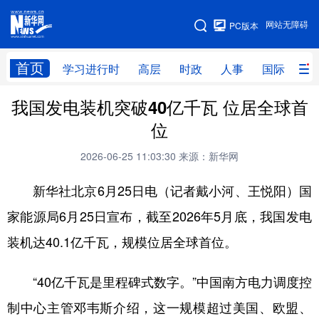
手机版
网站无障碍
PC版本
网站地图
首页
学习进行时
高层
时政
人事
国际
财
我国发电装机突破40亿千瓦 位居全球首
学习进行时
高层
时政
人事
位
国际
财经
网评
港澳
2026-06-25 11:03:30
来源：新华网
台湾
思客智库
全球连线
教育
新华社北京6月25日电（记者戴小河、王悦阳）国
科技
科创
量子
体育
家能源局6月25日宣布，截至2026年5月底，我国发电
文化
书画
健康
军事
装机达40.1亿千瓦，规模位居全球首位。
访谈
视频
图片
政务
“40亿千瓦是里程碑式数字。”中国南方电力调度控
法律
中央文件
金融
汽车
制中心主管邓韦斯介绍，这一规模超过美国、欧盟、
食品
人居
信息化
数字经济