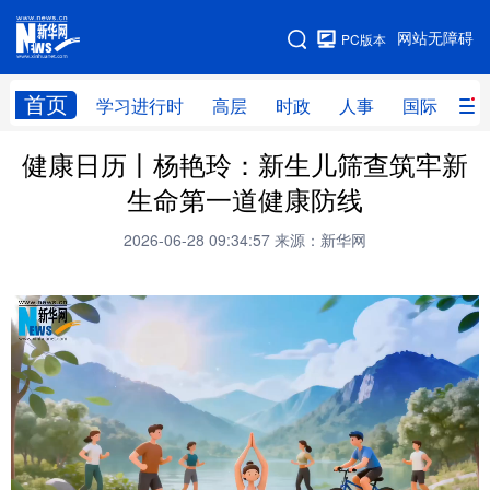
手机版
网站无障碍
PC版本
网站地图
首页
学习进行时
高层
时政
人事
国际
财
健康日历丨杨艳玲：新生儿筛查筑牢新
学习进行时
高层
时政
人事
生命第一道健康防线
国际
财经
网评
港澳
2026-06-28 09:34:57
来源：新华网
台湾
思客智库
全球连线
教育
科技
科创
量子
体育
文化
书画
健康
军事
访谈
视频
图片
政务
法律
中央文件
金融
汽车
食品
人居
信息化
数字经济