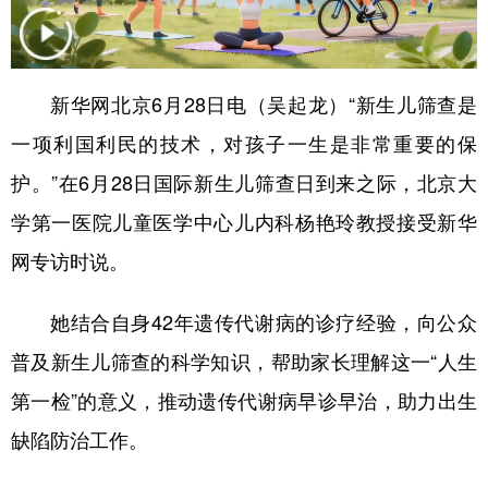
学术中国
乡村振兴
银龄
溯源中国
城市
旅游
能源
会展
新华网北京6月28日电（吴起龙）“新生儿筛查是
彩票
娱乐
时尚
悦读
一项利国利民的技术，对孩子一生是非常重要的保
公益
一带一路
亚太网
上市公司
护。”在6月28日国际新生儿筛查日到来之际，北京大
学第一医院儿童医学中心儿内科杨艳玲教授接受新华
文化产业
网专访时说。
地方频道
她结合自身42年遗传代谢病的诊疗经验，向公众
北京
天津
河北
山西
普及新生儿筛查的科学知识，帮助家长理解这一“人生
第一检”的意义，推动遗传代谢病早诊早治，助力出生
辽宁
吉林
上海
江苏
缺陷防治工作。
浙江
安徽
福建
江西