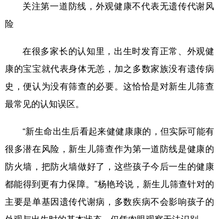
山东
河南
湖北
湖南
关注第一道防线，外观健康不代表无遗传代谢风
险
广东
广西
海南
重庆
四川
贵州
云南
西藏
在很多家长的认知里，出生时发育正常、外观健
陕西
甘肃
青海
宁夏
康的宝宝就代表身体无恙，加之多数家族没有遗传病
新疆
内蒙古
黑龙江
史，便认为没有筛查的必要。这恰恰是对新生儿筛查
最常见的认知误区。
多语种频道
“新生命出生后看起来健健康康的，但实际可能有
English
Español
Français
عربى
很多潜在风险，新生儿筛查作为第一道防线是健康的
Русский язык
日本語
한국어
防火墙，把防火墙做好了，这些孩子今后一生的健康
都能得到更有力保障。”杨艳玲说，新生儿筛查针对的
Deutsch
Português
主要是单基因遗传代谢病，多数疾病不会影响孩子的
外观与出生时的基本状态，仅凭肉眼观察无法识别。