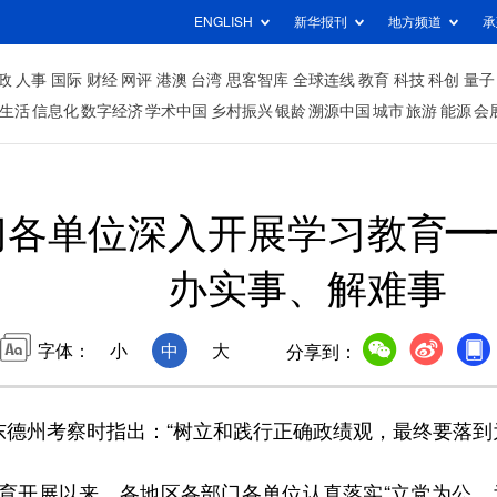
ENGLISH
新华报刊
地方频道
承
政
人事
国际
财经
网评
港澳
台湾
思客智库
全球连线
教育
科技
科创
量子
生活
信息化
数字经济
学术中国
乡村振兴
银龄
溯源中国
城市
旅游
能源
会
门各单位深入开展学习教育—
办实事、解难事
字体：
小
中
大
分享到：
德州考察时指出：“树立和践行正确政绩观，最终要落到
开展以来，各地区各部门各单位认真落实“立党为公、为