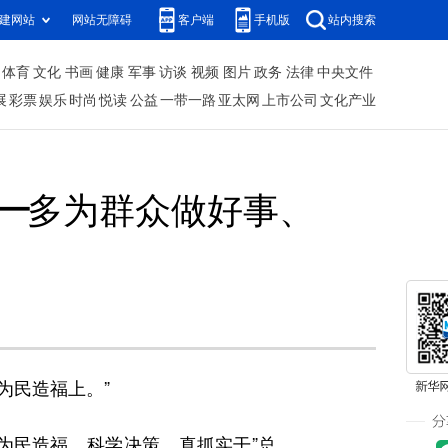
建网站
网站无障碍
客户端
手机版
站内搜索
体育
文化
书画
健康
军事
访谈
视频
图片
政务
法律
中央文件
展
彩票
娱乐
时尚
悦读
公益
一带一路
亚太网
上市公司
文化产业
—多为群众做好事、
为民造福上。”
民造福、科学决策、真抓实干”总