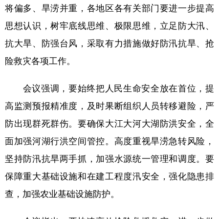
将偏多、旱涝并重，各地区各有关部门要进一步提高
学术中国
乡村振兴
银龄
溯源中国
思想认识，树牢底线思维、极限思维，立足防大汛、
城市
旅游
能源
会展
抗大旱、防强台风，采取有力措施做好防汛抗旱、抢
险救灾各项工作。
彩票
娱乐
时尚
悦读
公益
一带一路
亚太网
上市公司
会议强调，要始终把人民生命安全放在首位，提
文化产业
高监测预报精准度，及时果断组织人员转移避险，严
防出现群死群伤。要确保大江大河大湖防洪安全，全
地方频道
面加强河湖行洪空间管控。高度重视旱涝急转风险，
坚持防汛抗旱两手抓，加强水源统一管理和调度。要
北京
天津
河北
山西
保障重大基础设施和在建工程度汛安全，强化隐患排
辽宁
吉林
上海
江苏
查，加强农业基础设施防护。
浙江
安徽
福建
江西