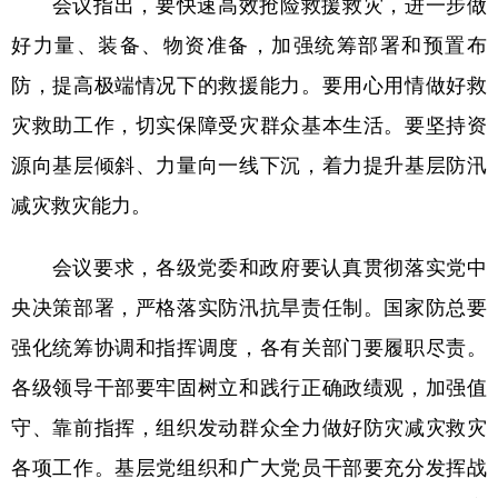
会议指出，要快速高效抢险救援救灾，进一步做
山东
河南
湖北
湖南
好力量、装备、物资准备，加强统筹部署和预置布
广东
广西
海南
重庆
防，提高极端情况下的救援能力。要用心用情做好救
四川
贵州
云南
西藏
灾救助工作，切实保障受灾群众基本生活。要坚持资
陕西
甘肃
青海
宁夏
源向基层倾斜、力量向一线下沉，着力提升基层防汛
新疆
内蒙古
黑龙江
减灾救灾能力。
会议要求，各级党委和政府要认真贯彻落实党中
多语种频道
央决策部署，严格落实防汛抗旱责任制。国家防总要
English
Español
Français
عربى
强化统筹协调和指挥调度，各有关部门要履职尽责。
Русский язык
日本語
한국어
各级领导干部要牢固树立和践行正确政绩观，加强值
Deutsch
Português
守、靠前指挥，组织发动群众全力做好防灾减灾救灾
各项工作。基层党组织和广大党员干部要充分发挥战