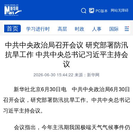
手机版
网站无障碍
PC版本
网站地图
首页
学习进行时
高层
时政
人事
国际
财
中共中央政治局召开会议 研究部署防汛
学习进行时
高层
时政
人事
抗旱工作 中共中央总书记习近平主持会
国际
财经
网评
港澳
议
台湾
思客智库
全球连线
教育
2026-06-30 15:44:22
来源：新华网
科技
科创
量子
体育
新华社北京6月30日电 中共中央政治局6月30日
文化
书画
健康
军事
召开会议，研究部署防汛抗旱工作。中共中央总书记
访谈
视频
图片
政务
习近平主持会议。
法律
中央文件
金融
汽车
会议指出，今年主汛期我国极端天气气候事件仍
食品
人居
信息化
数字经济