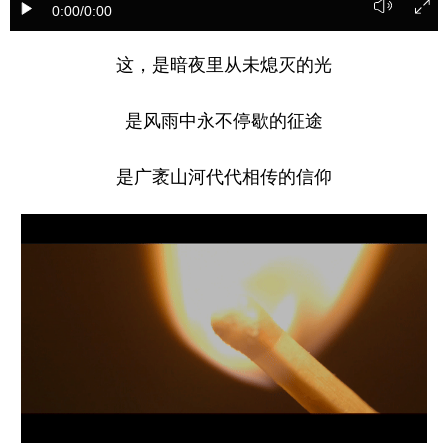
0:00
/0:00
学术中国
乡村振兴
银龄
溯源中国
这，是暗夜里从未熄灭的光
城市
旅游
能源
会展
是风雨中永不停歇的征途
彩票
娱乐
时尚
悦读
公益
一带一路
亚太网
上市公司
是广袤山河代代相传的信仰
文化产业
地方频道
北京
天津
河北
山西
辽宁
吉林
上海
江苏
浙江
安徽
福建
江西