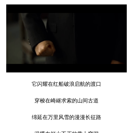
山东
河南
湖北
湖南
广东
广西
海南
重庆
四川
贵州
云南
西藏
陕西
甘肃
青海
宁夏
新疆
内蒙古
黑龙江
多语种频道
它闪耀在红船破浪启航的渡口
English
Español
Français
عربى
Русский язык
日本語
한국어
穿梭在崎岖求索的山间古道
Deutsch
Português
绵延在万里风雪的漫漫长征路