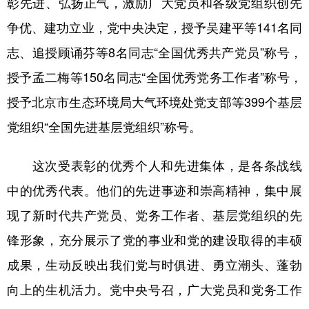
彰先进、弘扬正气，激励广大党员和各级党组织创先
山东
河南
湖北
湖南
争优、建功立业，党中央决定，授予吴建平等141名同
广东
广西
海南
重庆
志、追授顾诵芬等8名同志“全国优秀共产党员”称号，
四川
贵州
云南
西藏
授予孟二梅等150名同志“全国优秀党务工作者”称号，
陕西
甘肃
青海
宁夏
授予北京市生态环境局大气环境处党支部等399个基层
新疆
内蒙古
黑龙江
党组织“全国先进基层党组织”称号。
这次受表彰的优秀个人和先进集体，是各条战线
多语种频道
中的优秀代表。他们的先进事迹和崇高精神，集中展
English
Español
Français
عربى
现了新时代共产党员、党务工作者、基层党组织的先
Русский язык
日本語
한국어
锋形象，充分展示了党的事业和党的建设取得的丰硕
Deutsch
Português
成果，生动反映出我们党与时俱进、勇立潮头、蓬勃
向上的生机活力。党中央号召，广大党员和党务工作