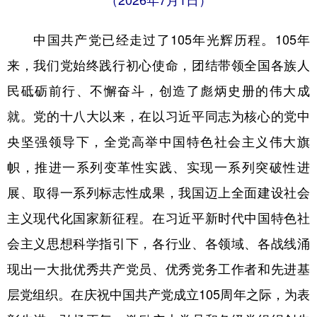
（2026年7月1日）
学术中国
乡村振兴
银龄
溯源中国
中国共产党已经走过了105年光辉历程。105年
城市
旅游
能源
会展
来，我们党始终践行初心使命，团结带领全国各族人
彩票
娱乐
时尚
悦读
民砥砺前行、不懈奋斗，创造了彪炳史册的伟大成
就。党的十八大以来，在以习近平同志为核心的党中
公益
一带一路
亚太网
上市公司
央坚强领导下，全党高举中国特色社会主义伟大旗
文化产业
帜，推进一系列变革性实践、实现一系列突破性进
展、取得一系列标志性成果，我国迈上全面建设社会
地方频道
主义现代化国家新征程。在习近平新时代中国特色社
北京
天津
河北
山西
会主义思想科学指引下，各行业、各领域、各战线涌
辽宁
吉林
上海
江苏
现出一大批优秀共产党员、优秀党务工作者和先进基
浙江
安徽
福建
江西
层党组织。在庆祝中国共产党成立105周年之际，为表