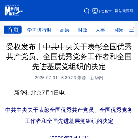
手机版
网站无障碍
PC版本
网站地图
首页
学习进行时
高层
时政
人事
国际
财
受权发布丨中共中央关于表彰全国优秀
学习进行时
高层
时政
人事
共产党员、全国优秀党务工作者和全国
国际
财经
网评
港澳
先进基层党组织的决定
台湾
思客智库
全球连线
教育
2026-07-01 16:30:23
来源：新华网
科技
科创
量子
体育
新华社北京7月1日电
文化
书画
健康
军事
中共中央关于表彰全国优秀共产党员、全国优秀党务
访谈
视频
图片
政务
工作者和全国先进基层党组织的决定
法律
中央文件
金融
汽车
食品
人居
信息化
数字经济