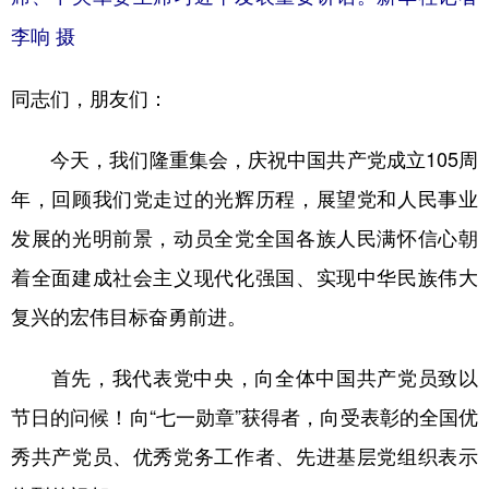
山东
河南
湖北
湖南
李响 摄
广东
广西
海南
重庆
同志们，朋友们：
四川
贵州
云南
西藏
陕西
甘肃
青海
宁夏
今天，我们隆重集会，庆祝中国共产党成立105周
新疆
内蒙古
黑龙江
年，回顾我们党走过的光辉历程，展望党和人民事业
发展的光明前景，动员全党全国各族人民满怀信心朝
多语种频道
着全面建成社会主义现代化强国、实现中华民族伟大
复兴的宏伟目标奋勇前进。
English
Español
Français
عربى
Русский язык
日本語
한국어
首先，我代表党中央，向全体中国共产党员致以
Deutsch
Português
节日的问候！向“七一勋章”获得者，向受表彰的全国优
秀共产党员、优秀党务工作者、先进基层党组织表示