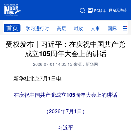
手机版
网站无障碍
PC版本
网站地图
首页
学习进行时
高层
时政
人事
国际
财
受权发布丨习近平：在庆祝中国共产党
学习进行时
高层
时政
人事
成立105周年大会上的讲话
国际
财经
网评
港澳
2026-07-01 14:35:15
来源：新华网
台湾
思客智库
全球连线
教育
新华社北京7月1日电
科技
科创
量子
体育
文化
书画
健康
军事
在庆祝中国共产党成立105周年大会上的讲话
访谈
视频
图片
政务
（2026年7月1日）
法律
中央文件
金融
汽车
习近平
食品
人居
信息化
数字经济