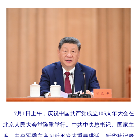
学术中国
乡村振兴
银龄
溯源中国
城市
旅游
能源
会展
彩票
娱乐
时尚
悦读
公益
一带一路
亚太网
上市公司
文化产业
地方频道
北京
天津
河北
山西
7月1日上午，庆祝中国共产党成立105周年大会在
辽宁
吉林
上海
江苏
北京人民大会堂隆重举行。中共中央总书记、国家主
浙江
安徽
福建
江西
席、中央军委主席习近平发表重要讲话。新华社记者