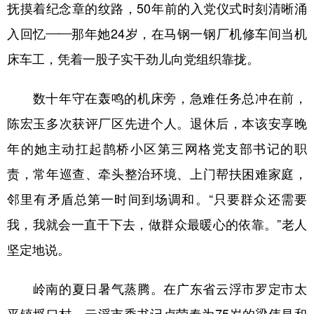
山东
河南
湖北
湖南
抚摸着纪念章的纹路，50年前的入党仪式时刻清晰涌
入回忆——那年她24岁，在马钢一钢厂机修车间当机
广东
广西
海南
重庆
床车工，凭着一股子实干劲儿向党组织靠拢。
四川
贵州
云南
西藏
陕西
甘肃
青海
宁夏
数十年守在轰鸣的机床旁，急难任务总冲在前，
新疆
内蒙古
黑龙江
陈宏玉多次获评厂区先进个人。退休后，本该安享晚
年的她主动扛起鹊桥小区第三网格党支部书记的职
多语种频道
责，常年巡查、牵头整治环境、上门帮扶困难家庭，
邻里有矛盾总第一时间到场调和。“只要群众还需要
English
Español
Français
عربى
我，我就会一直干下去，做群众最暖心的依靠。”老人
Русский язык
日本語
한국어
坚定地说。
Deutsch
Português
岭南的夏日暑气蒸腾。在广东省云浮市罗定市太