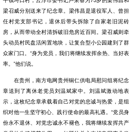
平镇埒口村，云浮市委书记卢荣春为75岁的梁伟昌和
梁召威分别送来了纪念章。梁伟昌是退役军人、曾担
任村党支部书记，退休后带头拆除了自家老旧泥砖
房，从而带动全村清拆破旧危房近百间。梁召威则牵
头动员村民盘活闲置地块，让复合型小公园建到了群
众家门口。“身为党员，我们将继续发挥余热、当好表
率。”他们说。
在贵州，南方电网贵州铜仁供电局慰问组将纪念
章送到了离休老党员刘温斌家中。刘温斌激动地表
示，这枚纪念章承载着自己对党的忠诚与热爱，是组
织对他一生坚守初心、践行使命的最高礼遇。“党员身
份永不退休、对党忠诚永不褪色，我将继续发挥共产