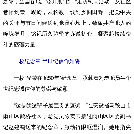
之际，全国各地广泛开展“七一”走访慰问活动，从社区
巷陌到崇山峻岭，从科教一线到乡间田野，把党中央
学术中国
乡村振兴
银龄
溯源中国
的关怀与节日问候送到党员心坎上，致敬共产党人的
城市
旅游
能源
会展
峥嵘岁月，铭记历久弥坚的赤诚初心，凝聚起接续奋
彩票
娱乐
时尚
悦读
斗的磅礴力量。
公益
一带一路
亚太网
上市公司
一枚纪念章 半世纪信仰如磐
文化产业
一枚“光荣在党50年”纪念章，承载着对老党员半个
地方频道
世纪忠诚信仰的尊崇与敬意。
北京
天津
河北
山西
“这是我这辈子最宝贵的褒奖！”在安徽省马鞍山市
辽宁
吉林
上海
江苏
雨山区鹊桥社区，老党员陈宏玉接过雨山区区委副书
浙江
安徽
福建
江西
记赵建鸣送来的纪念章，激动得眼眶湿润。她用指尖