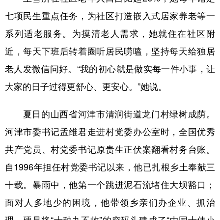
七项民生重点任务，为社区打造嵌入式居家养老等一
系列适老服务。为摸清老人需求，她就住在社区附
近，每天下班后转着圈听居民唠嗑，坚持每天给独居
老人发微信问好。“我的初心就是做实每一件小事，让
大家的日子过得更舒心、更安心。”她说。
夏日的山西省河津市清涧街道龙门村绿树成荫。
河津市委书记孟维君走进村党委办公室时，全国优秀
共产党员、村党委书记原贵生正伏案翻看村务台账。
自1996年担任村党委书记以来，他已扎根乡土奉献三
十载。暴雨中，他第一个跳进泥石流堵住大坝豁口；
面对人多地少的困境，他带领乡亲们办企业、抓治