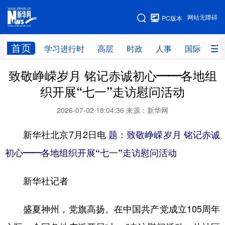
手机版
网站无障碍
PC版本
网站地图
首页
学习进行时
高层
时政
人事
国际
财
致敬峥嵘岁月 铭记赤诚初心——各地组
学习进行时
高层
时政
人事
织开展“七一”走访慰问活动
国际
财经
网评
港澳
2026-07-02 18:04:36
来源：新华网
台湾
思客智库
全球连线
教育
新华社北京7月2日电
题：致敬峥嵘岁月 铭记赤诚
科技
科创
量子
体育
初心——各地组织开展“七一”走访慰问活动
文化
书画
健康
军事
新华社记者
访谈
视频
图片
政务
法律
中央文件
金融
汽车
盛夏神州，党旗高扬。在中国共产党成立105周年
食品
人居
信息化
数字经济