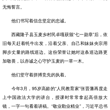
无悔誓言。
他们书写着信念坚定的忠诚。
西藏隆子县玉麦乡村民卓嘎获颁“七一勋章”后，依
旧每天赶着牦牛出发，沿着父亲、自己和妹妹央宗用
脚步丈量的路线巡边。这份荣誉让她对这条巡边路更
加敬畏，以赤诚之心守护玉麦的一草一木。
他们坚守着拼搏竞先的执着。
今年3月，95岁高龄的“人民教育家”张晋藩再度走
上中国政法大学的讲台，授课时常常拿起高倍放大
镜，一字一句看着讲稿。“敬业勤业精业”，习近平总书