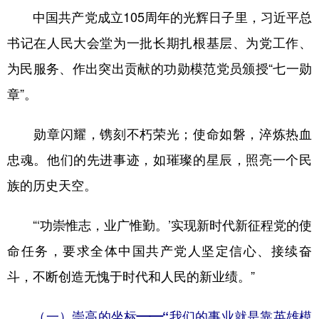
中国共产党成立105周年的光辉日子里，习近平总
学术中国
乡村振兴
银龄
溯源中国
书记在人民大会堂为一批长期扎根基层、为党工作、
城市
旅游
能源
会展
为民服务、作出突出贡献的功勋模范党员颁授“七一勋
彩票
娱乐
时尚
悦读
章”。
公益
一带一路
亚太网
上市公司
勋章闪耀，镌刻不朽荣光；使命如磐，淬炼热血
文化产业
忠魂。他们的先进事迹，如璀璨的星辰，照亮一个民
族的历史天空。
地方频道
“‘功崇惟志，业广惟勤。’实现新时代新征程党的使
北京
天津
河北
山西
命任务，要求全体中国共产党人坚定信心、接续奋
辽宁
吉林
上海
江苏
斗，不断创造无愧于时代和人民的新业绩。”
浙江
安徽
福建
江西
（一）崇高的坐标——“我们的事业就是靠英雄模