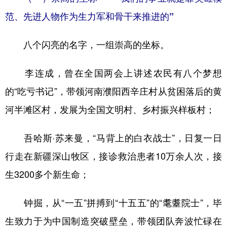
山东
河南
湖北
湖南
范、先进人物作为生力军和骨干来推进的”
广东
广西
海南
重庆
八个闪亮的名字，一组崇高的坐标。
四川
贵州
云南
西藏
陕西
甘肃
青海
宁夏
李连成，曾在全国两会上讲述农民有八个梦想
新疆
内蒙古
黑龙江
的“吃亏书记”，带领河南濮阳西辛庄村从贫困落后的黄
河半滩区村，发展为全国文明村、乡村振兴样板村；
多语种频道
吾哈斯·苏来曼，“马背上的白衣战士”，日复一日
English
Español
Français
عربى
行走在新疆深山牧区，接诊救治患者10万余人次，接
Русский язык
日本語
한국어
生3200多个新生命；
Deutsch
Português
钟掘，从“一五”拼搏到“十五五”的“耄耋院士”，毕
生致力于为中国制造突破壁垒，带领团队奔波忙碌在