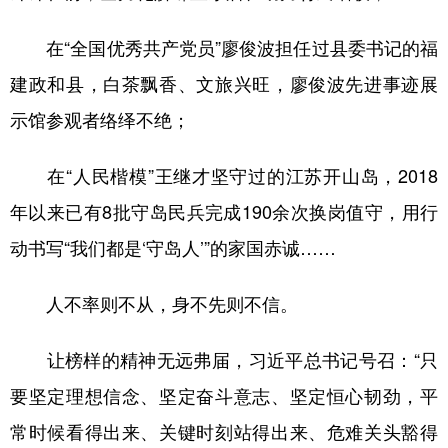
在“全国优秀共产党员”廖俊波担任过县委书记的福
建政和县，白茶飘香、文旅兴旺，廖俊波先进事迹展
示馆参观者络绎不绝；
在“人民楷模”王继才坚守过的江苏开山岛，2018
年以来已有8批守岛民兵完成190余次换岗值守，用行
动书写“我们都是‘守岛人’”的家国赤诚……
人不率则不从，身不先则不信。
让榜样的精神无远弗届，习近平总书记号召：“只
要坚定理想信念、坚定奋斗意志、坚定恒心韧劲，平
常时候看得出来、关键时刻站得出来、危难关头豁得