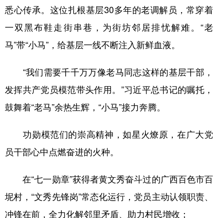
悉心传承。这位扎根基层30多年的老调解员，常穿着
一双黑布鞋走街串巷，为街坊邻居排忧解难。“老
马”带“小马”，给基层一线不断注入新鲜血液。
“我们需要千千万万像老马同志这样的基层干部，
发挥共产党员模范带头作用。”习近平总书记的嘱托，
鼓舞着“老马”余热生辉，“小马”接力奔腾。
功勋模范们的崇高精神，如星火燎原，在广大党
员干部心中点燃奋进的火种。
在“七一勋章”获得者黄文秀奋斗过的广西百色市百
坭村，“文秀先锋岗”常态化运行，党员主动认领职责、
冲锋在前，全力化解邻里矛盾、助力村民增收；