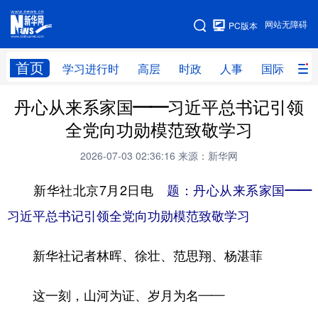
手机版
网站无障碍
PC版本
网站地图
首页
学习进行时
高层
时政
人事
国际
财
丹心从来系家国——习近平总书记引领
学习进行时
高层
时政
人事
全党向功勋模范致敬学习
国际
财经
网评
港澳
2026-07-03 02:36:16
来源：新华网
台湾
思客智库
全球连线
教育
新华社北京7月2日电
题：丹心从来系家国——
科技
科创
量子
体育
习近平总书记引领全党向功勋模范致敬学习
文化
书画
健康
军事
新华社记者林晖、徐壮、范思翔、杨湛菲
访谈
视频
图片
政务
法律
中央文件
金融
汽车
这一刻，山河为证、岁月为名——
食品
人居
信息化
数字经济