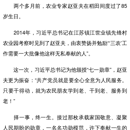
两个多月前，农业专家赵亚夫在稻田间度过了85
岁生日。
2014年，习近平总书记在江苏镇江世业镇先锋村
农业园考察时见到了赵亚夫，由衷赞扬并勉励“‘三农’工
作需要一大批像他这样无私奉献的人”。
这一次，习近平总书记为他颁授“七一勋章”，赵亚
夫更为振奋：“共产党员就是要全心全意为人民服务。
只要干得动，就为农民朋友学到老、干到老、服务到
老！”
择一事，终一生。接过那枚承载家国敬意、凝聚
人民期盼的勋章，一名名功勋模范，许下奉献一生的