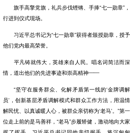
旗手高擎党旗，礼兵步伐铿锵、手捧“七一勋章”，
行进到仪式现场。
习近平总书记为“七一勋章”获得者颁授勋章，授予
他们党内最高荣誉。
平凡铸就伟大，英雄来自人民。唱名词简洁而深
情，道出他们的先进事迹和崇高精神——
“坚守在服务群众、化解矛盾第一线的‘金牌调解
员’，创新基层矛盾调解模式和群众工作方法，用温情
解民忧、以真诚暖人心，被群众亲切称为‘老马’。”第一
位走上前的是马善祥，“老马”步履矫健，激动地向大家
挥了挥手。习近平总书记同他亲切握手，将沉甸甸