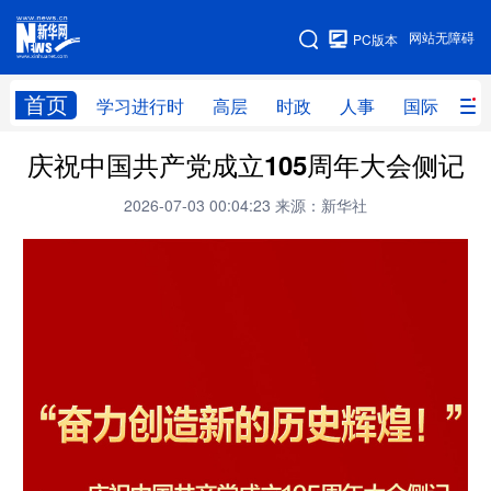
手机版
网站无障碍
PC版本
网站地图
首页
学习进行时
高层
时政
人事
国际
财
庆祝中国共产党成立105周年大会侧记
学习进行时
高层
时政
人事
2026-07-03 00:04:23
来源：新华社
国际
财经
网评
港澳
台湾
思客智库
全球连线
教育
科技
科创
量子
体育
文化
书画
健康
军事
访谈
视频
图片
政务
法律
中央文件
金融
汽车
食品
人居
信息化
数字经济