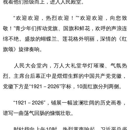
视着他们拾级而上，进入人民殿堂。
“欢迎欢迎，热烈欢迎！”“欢迎欢迎，向您致
敬！”青少年们挥动党旗、国旗和鲜花，欢呼的声浪连
绵不绝。盛放的蝴蝶兰、莲花格外明丽，深情的《红
旗颂》旋律奏响。
人民大会堂内，万人大礼堂华灯璀璨、气氛热
烈。主席台后幕正中是熠熠生辉的中国共产党党徽，
党徽下方是“1921－2026”字标，10面红旗分列两侧。
“1921－2026”，铺展一幅波澜壮阔的历史画卷，
谱写一曲荡气回肠的慷慨壮歌。
时针指向上午10时，热烈掌声响起，习近平总书