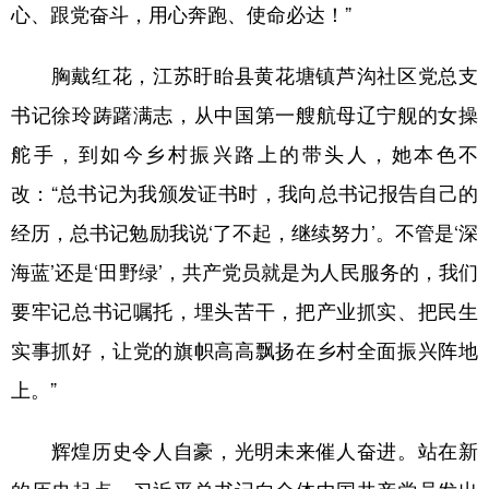
心、跟党奋斗，用心奔跑、使命必达！”
胸戴红花，江苏盱眙县黄花塘镇芦沟社区党总支
书记徐玲踌躇满志，从中国第一艘航母辽宁舰的女操
舵手，到如今乡村振兴路上的带头人，她本色不
改：“总书记为我颁发证书时，我向总书记报告自己的
经历，总书记勉励我说‘了不起，继续努力’。不管是‘深
海蓝’还是‘田野绿’，共产党员就是为人民服务的，我们
要牢记总书记嘱托，埋头苦干，把产业抓实、把民生
实事抓好，让党的旗帜高高飘扬在乡村全面振兴阵地
上。”
辉煌历史令人自豪，光明未来催人奋进。站在新