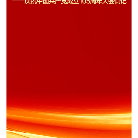
学术中国
乡村振兴
银龄
溯源中国
城市
旅游
能源
会展
彩票
娱乐
时尚
悦读
公益
一带一路
亚太网
上市公司
文化产业
地方频道
北京
天津
河北
山西
辽宁
吉林
上海
江苏
浙江
安徽
福建
江西