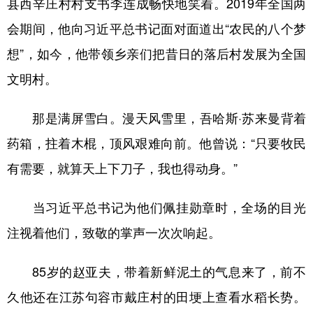
县西辛庄村村支书李连成畅快地笑着。2019年全国两
会期间，他向习近平总书记面对面道出“农民的八个梦
想”，如今，他带领乡亲们把昔日的落后村发展为全国
文明村。
那是满屏雪白。漫天风雪里，吾哈斯·苏来曼背着
药箱，拄着木棍，顶风艰难向前。他曾说：“只要牧民
有需要，就算天上下刀子，我也得动身。”
当习近平总书记为他们佩挂勋章时，全场的目光
注视着他们，致敬的掌声一次次响起。
85岁的赵亚夫，带着新鲜泥土的气息来了，前不
久他还在江苏句容市戴庄村的田埂上查看水稻长势。