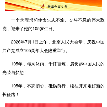
山东
河南
湖北
湖南
广东
广西
海南
重庆
一个为理想和使命矢志不渝、奋斗不息的伟大政
四川
贵州
云南
西藏
党，迎来了她的105岁生日。
陕西
甘肃
青海
宁夏
新疆
内蒙古
黑龙江
2026年7月1日上午，北京人民大会堂，庆祝中国
共产党成立105周年大会隆重举行。
多语种频道
105年，栉风沐雨、千锤百炼，肩负起中国人民的
English
Español
Français
عربى
光荣与梦想！
Русский язык
日本語
한국어
105年，不忘初心、砥砺前行，继往开来走好新的
Deutsch
Português
长征路！