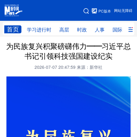
手机版
网站无障碍
PC版本
网站地图
首页
学习进行时
高层
时政
人事
国际
财
为民族复兴积聚磅礴伟力——习近平总
学习进行时
高层
时政
人事
书记引领科技强国建设纪实
国际
财经
网评
港澳
2026-07-07 20:47:59
来源：新华社
台湾
思客智库
全球连线
教育
科技
科创
量子
体育
文化
书画
健康
军事
访谈
视频
图片
政务
法律
中央文件
金融
汽车
食品
人居
信息化
数字经济