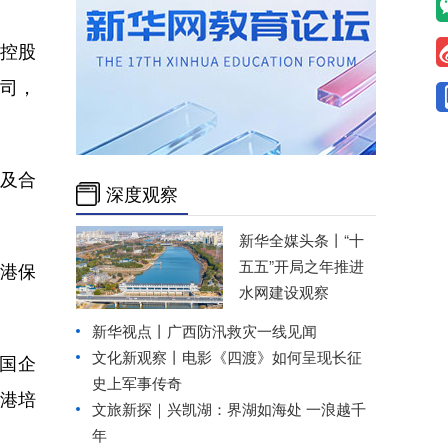
丰控股
公司，
及合
深度观察
新华全媒头条丨
“十
五五”开局之年推进
港保
水网建设观察
新华视点丨
广西防汛救灾一线见闻
文化新观察丨
电影《四渡》如何呈现长征
国企
史上军事传奇
港培
文旅新探｜兴凯湖：界湖如海处 一浪越千
年