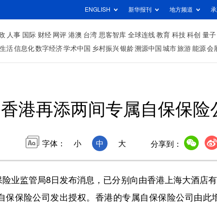
ENGLISH
新华报刊
地方频道
承
政
人事
国际
财经
网评
港澳
台湾
思客智库
全球连线
教育
科技
科创
量子
生活
信息化
数字经济
学术中国
乡村振兴
银龄
溯源中国
城市
旅游
能源
会
香港再添两间专属自保保险
字体：
小
中
大
分享到：
险业监管局8日发布消息，已分别向由香港上海大酒店有
自保保险公司发出授权。香港的专属自保保险公司由此增