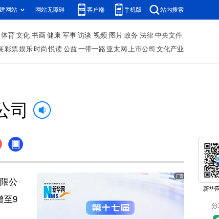
建网站
网站无障碍
客户端
手机版
站内搜索
体育
文化
书画
健康
军事
访谈
视频
图片
政务
法律
中央文件
展
彩票
娱乐
时尚
悦读
公益
一带一路
亚太网
上市公司
文化产业
公司
限公
至9