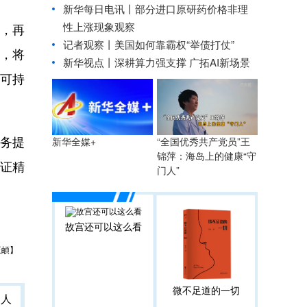
新华每日电讯丨
部分进口原研药价格非理
性上涨现象观察
，再
记者观察丨美国如何靠霸权“举债打仗”
，将
新华视点丨
深耕算力强支撑 广拓AI新场景
可持
务提
“全国优秀共产党员”王
新华全媒+
锦萍：海岛上的健康“守
核证精
门人”
故宫还可以这么看
王頔】
微不足道的一切