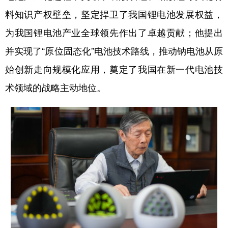
山东
河南
湖北
湖南
料知识产权壁垒，坚定捍卫了我国锂电池发展权益，
广东
广西
海南
重庆
为我国锂电池产业全球领先作出了卓越贡献；他提出
四川
贵州
云南
西藏
并实现了“原位固态化”电池技术路线，推动钠电池从原
陕西
甘肃
青海
宁夏
始创新走向规模化应用，奠定了我国在新一代电池技
术领域的战略主动地位。
新疆
内蒙古
黑龙江
多语种频道
English
Español
Français
عربى
Русский язык
日本語
한국어
Deutsch
Português