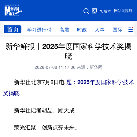
手机版
网站无障碍
PC版本
网站地图
首页
学习进行时
高层
时政
人事
国际
财
新华鲜报丨2025年度国家科学技术奖揭
学习进行时
高层
时政
人事
晓
国际
财经
网评
港澳
2026-07-08 11:17:06
来源：新华网
台湾
思客智库
全球连线
教育
新华社北京7月8日电
题：2025年度国家科学技术
科技
科创
量子
体育
奖揭晓
文化
书画
健康
军事
新华社记者胡喆、顾天成
访谈
视频
图片
政务
法律
中央文件
金融
汽车
荣光汇聚，创新点亮未来。
食品
人居
信息化
数字经济