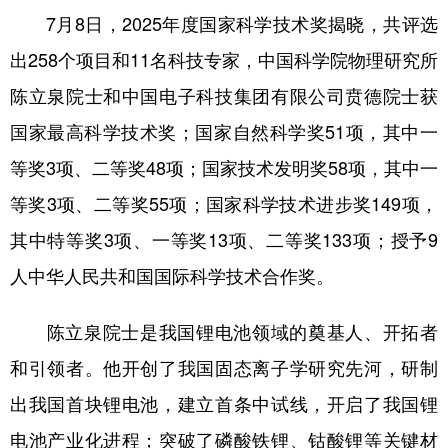
7月8日，2025年度国家科学技术奖揭晓，共评选
学术中国
乡村振兴
银龄
溯源中国
出258个项目和11名科技专家，中国科学院物理研究所
城市
旅游
能源
会展
陈立泉院士和中国电子科技集团有限公司贲德院士获
彩票
娱乐
时尚
悦读
国家最高科学技术奖；国家自然科学奖51项，其中一
公益
一带一路
亚太网
上市公司
等奖3项、二等奖48项；国家技术发明奖58项，其中一
等奖3项、二等奖55项；国家科学技术进步奖149项，
文化产业
其中特等奖3项、一等奖13项、二等奖133项；授予9
人中华人民共和国国际科学技术合作奖。
地方频道
北京
天津
河北
山西
陈立泉院士是我国锂电池领域的奠基人、开拓者
和引领者。他开创了我国固态离子学研究先河，研制
辽宁
吉林
上海
江苏
出我国首块锂电池，建立首条中试线，开启了我国锂
浙江
安徽
福建
江西
电池产业化进程；突破了磷酸铁锂、钴酸锂等关键材