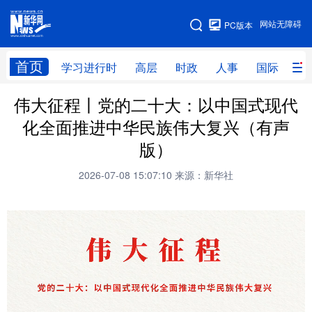
手机版
网站无障碍
PC版本
网站地图
首页
学习进行时
高层
时政
人事
国际
财
伟大征程丨党的二十大：以中国式现代
学习进行时
高层
时政
人事
化全面推进中华民族伟大复兴（有声
国际
财经
网评
港澳
版）
台湾
思客智库
全球连线
教育
2026-07-08 15:07:10
来源：新华社
科技
科创
量子
体育
文化
书画
健康
军事
访谈
视频
图片
政务
法律
中央文件
金融
汽车
食品
人居
信息化
数字经济