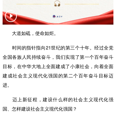
学术中国
乡村振兴
银龄
溯源中国
城市
旅游
能源
会展
彩票
娱乐
时尚
悦读
大道如砥，使命如炬。
公益
一带一路
亚太网
上市公司
时间的指针指向21世纪的第三个十年。经过全党
文化产业
全国各族人民持续奋斗，我们实现了第一个百年奋斗
目标，在中华大地上全面建成了小康社会，向着全面
地方频道
建成社会主义现代化强国的第二个百年奋斗目标迈
进。
北京
天津
河北
山西
辽宁
吉林
上海
江苏
迈上新征程，建设什么样的社会主义现代化强
浙江
安徽
福建
江西
国、怎样建设社会主义现代化强国？