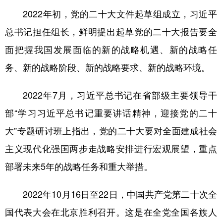
山东
河南
湖北
湖南
2022年初，党的二十大文件起草组成立，习近平
广东
广西
海南
重庆
总书记担任组长，鲜明提出起草党的二十大报告要全
四川
贵州
云南
西藏
面把握我国发展面临的新的战略机遇、新的战略任
陕西
甘肃
青海
宁夏
务、新的战略阶段、新的战略要求、新的战略环境。
新疆
内蒙古
黑龙江
2022年7月，习近平总书记在省部级主要领导干
部“学习习近平总书记重要讲话精神，迎接党的二十
多语种频道
大”专题研讨班上指出，党的二十大要对全面建成社会
English
Español
Français
عربى
主义现代化强国两步走战略安排进行宏观展望，重点
Русский язык
日本語
한국어
部署未来5年的战略任务和重大举措。
Deutsch
Português
2022年10月16日至22日，中国共产党第二十次全
国代表大会在北京胜利召开。这是在全党全国各族人