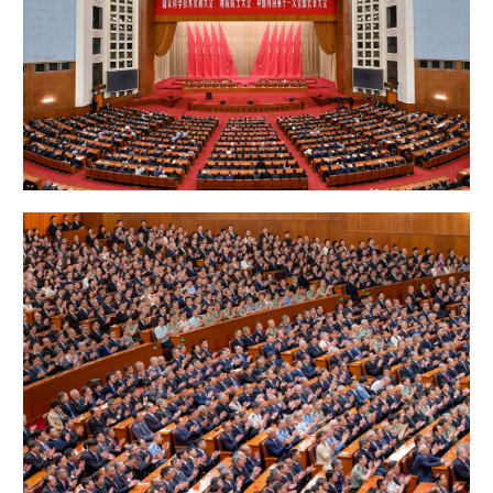
学术中国
乡村振兴
银龄
溯源中国
城市
旅游
能源
会展
彩票
娱乐
时尚
悦读
公益
一带一路
亚太网
上市公司
文化产业
地方频道
北京
天津
河北
山西
辽宁
吉林
上海
江苏
浙江
安徽
福建
江西