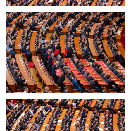
山东
河南
湖北
湖南
广东
广西
海南
重庆
四川
贵州
云南
西藏
陕西
甘肃
青海
宁夏
新疆
内蒙古
黑龙江
多语种频道
English
Español
Français
عربى
Русский язык
日本語
한국어
Deutsch
Português