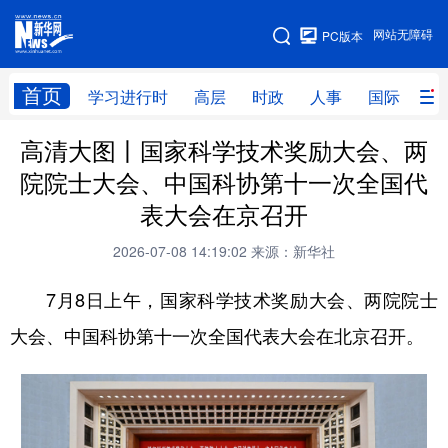
手机版
网站无障碍
PC版本
网站地图
首页
学习进行时
高层
时政
人事
国际
财
高清大图丨国家科学技术奖励大会、两
学习进行时
高层
时政
人事
院院士大会、中国科协第十一次全国代
国际
财经
网评
港澳
表大会在京召开
台湾
思客智库
全球连线
教育
2026-07-08 14:19:02
来源：新华社
科技
科创
量子
体育
7月8日上午，国家科学技术奖励大会、两院院士
文化
书画
健康
军事
大会、中国科协第十一次全国代表大会在北京召开。
访谈
视频
图片
政务
法律
中央文件
金融
汽车
食品
人居
信息化
数字经济