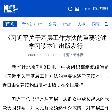
手机版
网站无障碍
PC版本
网站地图
首页
学习进行时
高层
时政
人事
国际
财
《习近平关于基层工作方法的重要论述
学习进行时
高层
时政
人事
学习读本》出版发行
国际
财经
网评
港澳
2026-07-08 16:12:20
来源：新华网
台湾
思客智库
全球连线
教育
新华社北京7月8日电 中央组织部组织编写的
科技
科创
量子
体育
《习近平关于基层工作方法的重要论述学习读本》，
文化
书画
健康
军事
近日由党建读物出版社出版，在全国发行。
访谈
视频
图片
政务
习近平总书记是从基层、从群众中成长起来的大
法律
中央文件
金融
汽车
党大国领袖，对人民群众始终饱含深情，对基层工作
食品
人居
信息化
数字经济