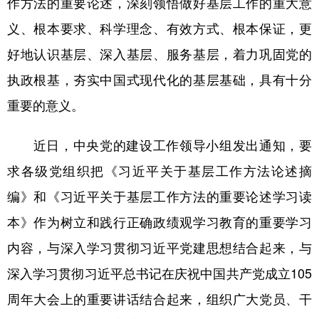
作方法的重要论述，深刻领悟做好基层工作的重大意
山东
河南
湖北
湖南
义、根本要求、科学理念、有效方式、根本保证，更
广东
广西
海南
重庆
好地认识基层、深入基层、服务基层，着力巩固党的
四川
贵州
云南
西藏
执政根基，夯实中国式现代化的基层基础，具有十分
陕西
甘肃
青海
宁夏
重要的意义。
新疆
内蒙古
黑龙江
近日，中央党的建设工作领导小组发出通知，要
求各级党组织把《习近平关于基层工作方法论述摘
多语种频道
编》和《习近平关于基层工作方法的重要论述学习读
English
Español
Français
عربى
本》作为树立和践行正确政绩观学习教育的重要学习
Русский язык
日本語
한국어
内容，与深入学习贯彻习近平党建思想结合起来，与
Deutsch
Português
深入学习贯彻习近平总书记在庆祝中国共产党成立105
周年大会上的重要讲话结合起来，组织广大党员、干