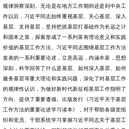
规律洞察深刻。无论是在地方工作期间还是到中央工
学术中国
乡村振兴
银龄
溯源中国
作以后，习近平同志始终重视基层、关心基层、深入
城市
旅游
能源
会展
基层、支持基层，坚持把抓基层打基础作为长远之计
彩票
娱乐
时尚
悦读
和固本之策，探索形成了一系列富有理论意义和实践
价值的基层工作方法。习近平同志围绕基层工作方法
公益
一带一路
亚太网
上市公司
发表的一系列重要论述，立意高远，内涵丰富，思想
文化产业
深刻，科学回答了什么是基层、如何深入基层、如何
服务基层等重大理论和实践问题，深化了对基层工作
地方频道
的规律性认识，为做好新时代新征程基层工作指明了
北京
天津
河北
山西
方向、提供了重要遵循。出版发行《习近平关于基层
辽宁
吉林
上海
江苏
工作方法的重要论述学习读本》，对于帮助各级党组
浙江
安徽
福建
江西
织和党员、干部系统学习掌握习近平同志关于基层工