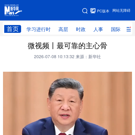
手机版
网站无障碍
PC版本
网站地图
首页
学习进行时
高层
时政
人事
国际
财
微视频丨最可靠的主心骨
学习进行时
高层
时政
人事
2026-07-08 10:13:32
来源：新华社
国际
财经
网评
港澳
台湾
思客智库
全球连线
教育
科技
科创
量子
体育
文化
书画
健康
军事
访谈
视频
图片
政务
法律
中央文件
金融
汽车
食品
人居
信息化
数字经济