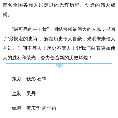
山东
河南
湖北
湖南
带领全国各族人民走过的光辉历程、创造的伟大成
广东
广西
海南
重庆
就。
四川
贵州
云南
西藏
“最可靠的主心骨”，团结带领最伟大的人民，书写
陕西
甘肃
青海
宁夏
了“最恢宏的史诗”。辉煌历史令人自豪，光明未来催人
新疆
内蒙古
黑龙江
奋进。时间不等人！历史不等人！让我们向着更加伟
大的胜利和荣光，奋力创造新的历史辉煌！
多语种频道
English
Español
Français
عربى
策划：钱彤 石锋
Русский язык
日本語
한국어
监制：吴丹
Deutsch
Português
统筹：黄庆华 周年钧