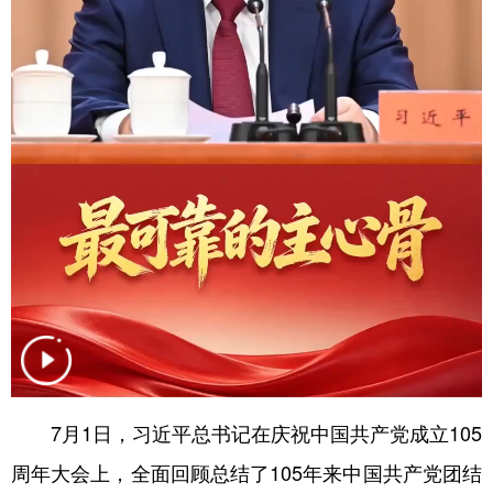
学术中国
乡村振兴
银龄
溯源中国
城市
旅游
能源
会展
彩票
娱乐
时尚
悦读
公益
一带一路
亚太网
上市公司
文化产业
地方频道
北京
天津
河北
山西
辽宁
吉林
上海
江苏
7月1日，习近平总书记在庆祝中国共产党成立105
浙江
安徽
福建
江西
周年大会上，全面回顾总结了105年来中国共产党团结