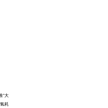
推“大
合氢耗