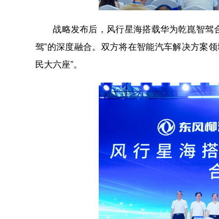
战略发布后，风行星海搭载华为乾崑智驾合作
驾”的深度融合。双方将在智能汽车解决方案领
民大六座”。