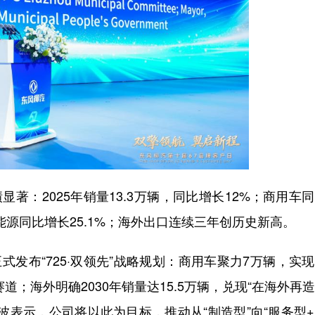
：2025年销量13.3万辆，同比增长12%；商用车
新能源同比增长25.1%；海外出口连续三年创历史新高。
发布“725·双领先”战略规划：商用车聚力7万辆，实
道；海外明确2030年销量达15.5万辆，兑现“在海外再
波表示，公司将以此为目标，推动从“制造型”向“服务型