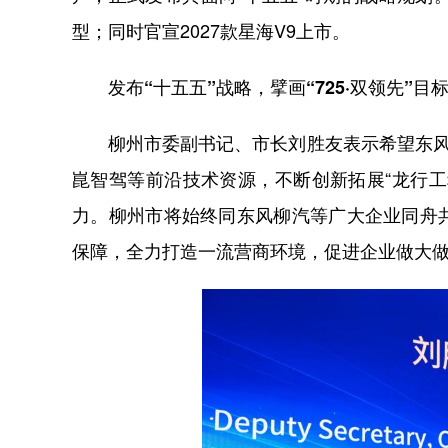
型；同时官宣2027款星海V9上市。
发布“十五五”战略，擘画“725·双领先”目
柳州市委副书记、市长刘胜友表示希望东风柳
崑智驾等前沿技术资源，不断创新拓展“龙行
力。柳州市将始终同东风柳汽等广大企业同舟
保障，全力打造一流营商环境，促进企业做大