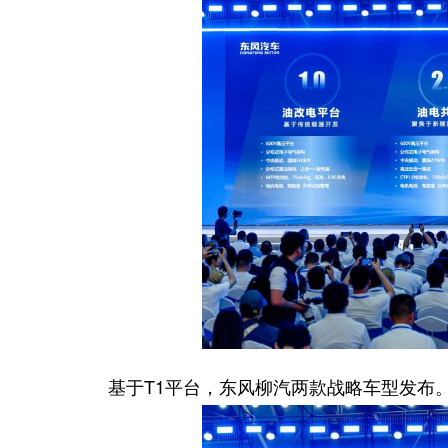
基于T1平台，东风柳汽两款战略车型发布