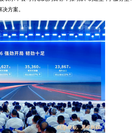
解决方案。