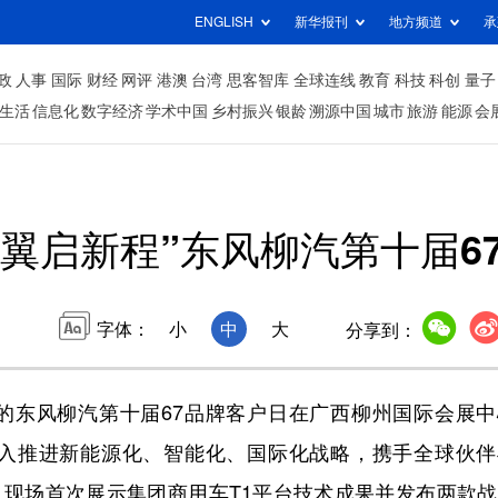
ENGLISH
新华报刊
地方频道
承
政
人事
国际
财经
网评
港澳
台湾
思客智库
全球连线
教育
科技
科创
量子
生活
信息化
数字经济
学术中国
乡村振兴
银龄
溯源中国
城市
旅游
能源
会
，翼启新程”东风柳汽第十届6
字体：
小
中
大
分享到：
的东风柳汽第十届67品牌客户日在广西柳州国际会展中
汽深入推进新能源化、智能化、国际化战略，携手全球伙
。现场首次展示集团商用车T1平台技术成果并发布两款