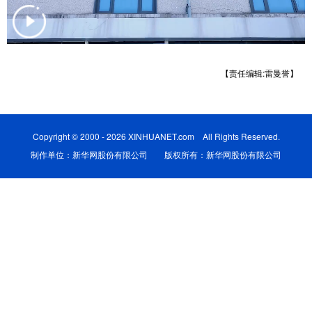
学术中国
乡村振兴
银龄
溯源中国
城市
旅游
能源
会展
【责任编辑:雷曼誉】
彩票
娱乐
时尚
悦读
公益
一带一路
亚太网
上市公司
Copyright © 2000 - 2026 XINHUANET.com All Rights Reserved.
文化产业
制作单位：新华网股份有限公司 版权所有：新华网股份有限公司
地方频道
北京
天津
河北
山西
辽宁
吉林
上海
江苏
浙江
安徽
福建
江西