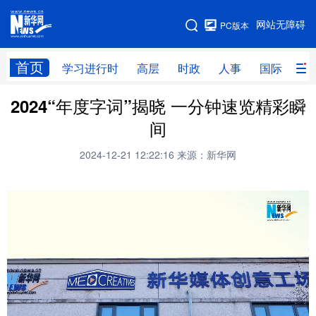
手机版
网站无障碍
PC版本
网站地图
首页
学习进行时
高层
时政
人事
国际
财
2024“年度字词”揭晓 一分钟速览精彩瞬
学习进行时
高层
时政
人事
间
国际
财经
网评
港澳
2024-12-21 12:22:16
来源：新华网
台湾
思客智库
全球连线
教育
科技
科创
量子
体育
文化
书画
健康
军事
访谈
视频
图片
政务
法律
中央文件
金融
汽车
食品
人居
信息化
数字经济