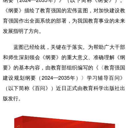
纲要（2024—2035年）》（以下简称《纲要》）。
《纲要》描绘了教育强国的宏伟蓝图，对加快建设教
学术中国
乡村振兴
银龄
溯源中国
育强国作出全面系统的部署，为我国教育事业的未来
城市
旅游
能源
会展
发展指明了方向。
彩票
娱乐
时尚
悦读
蓝图已经绘就，关键在于落实。为帮助广大干部
公益
一带一路
亚太网
上市公司
和师生深刻领会《纲要》的重大意义、准确理解《纲
文化产业
要》的基本内容，由教育部组织编写的《〈教育强国
建设规划纲要（2024—2035年）〉学习辅导百问》
地方频道
（以下简称《百问》）近日正式由教育科学出版社出
北京
天津
河北
山西
版发行。
辽宁
吉林
上海
江苏
浙江
安徽
福建
江西