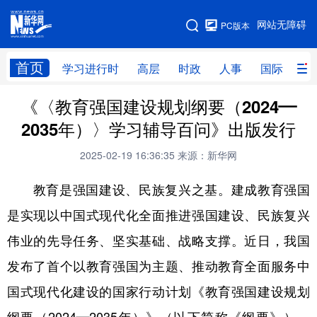
手机版
网站无障碍
PC版本
网站地图
首页
学习进行时
高层
时政
人事
国际
财
《〈教育强国建设规划纲要（2024—
学习进行时
高层
时政
人事
2035年）〉学习辅导百问》出版发行
国际
财经
网评
港澳
2025-02-19 16:36:35
来源：新华网
台湾
思客智库
全球连线
教育
教育是强国建设、民族复兴之基。建成教育强国
科技
科创
量子
体育
是实现以中国式现代化全面推进强国建设、民族复兴
文化
书画
健康
军事
伟业的先导任务、坚实基础、战略支撑。近日，我国
访谈
视频
图片
政务
发布了首个以教育强国为主题、推动教育全面服务中
法律
中央文件
金融
汽车
国式现代化建设的国家行动计划《教育强国建设规划
食品
人居
信息化
数字经济