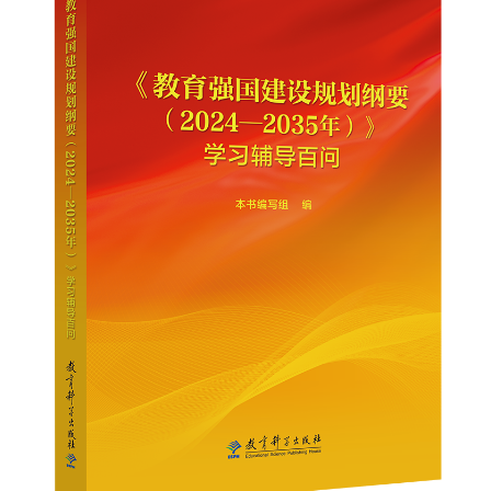
山东
河南
湖北
湖南
广东
广西
海南
重庆
四川
贵州
云南
西藏
陕西
甘肃
青海
宁夏
新疆
内蒙古
黑龙江
多语种频道
English
Español
Français
عربى
Русский язык
日本語
한국어
Deutsch
Português