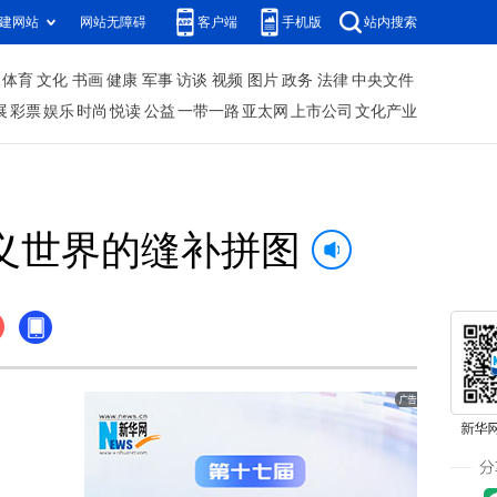
建网站
网站无障碍
客户端
手机版
站内搜索
体育
文化
书画
健康
军事
访谈
视频
图片
政务
法律
中央文件
展
彩票
娱乐
时尚
悦读
公益
一带一路
亚太网
上市公司
文化产业
意义世界的缝补拼图