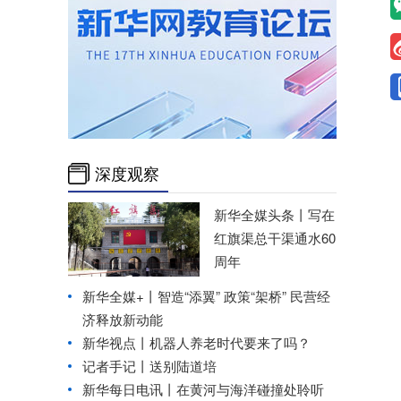
深度观察
新华全媒头条丨
写在
红旗渠总干渠通水60
周年
新华全媒+丨
智造“添翼” 政策“架桥” 民营经
济释放新动能
新华视点丨
机器人养老时代要来了吗？
记者手记丨送别陆道培
新华每日电讯丨
在黄河与海洋碰撞处聆听