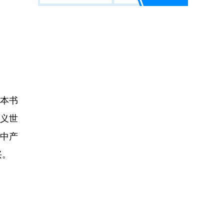
本书
意义世
动中产
兴。