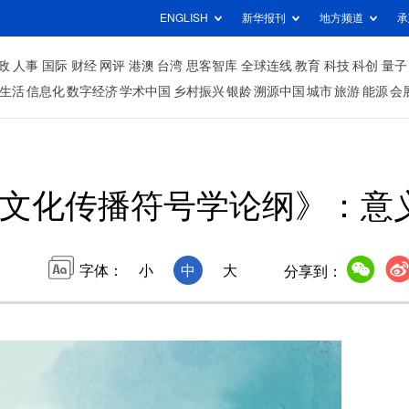
ENGLISH
新华报刊
地方频道
承
政
人事
国际
财经
网评
港澳
台湾
思客智库
全球连线
教育
科技
科创
量子
生活
信息化
数字经济
学术中国
乡村振兴
银龄
溯源中国
城市
旅游
能源
会
 《文化传播符号学论纲》：
字体：
小
中
大
分享到：