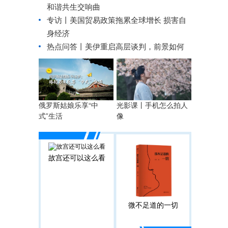
和谐共生交响曲
专访丨美国贸易政策拖累全球增长 损害自
身经济
热点问答丨美伊重启高层谈判，前景如何
俄罗斯姑娘乐享“中
光影课丨手机怎么拍人
式”生活
像
故宫还可以这么看
微不足道的一切