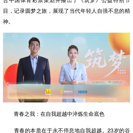
合中国体育彩票策划并播出了《筑梦》公益特别节
目，记录圆梦之旅，展现了当代年轻人自强不息的精
学术中国
乡村振兴
银龄
溯源中国
神。
城市
旅游
能源
会展
彩票
娱乐
时尚
悦读
公益
一带一路
亚太网
上市公司
文化产业
地方频道
北京
天津
河北
山西
辽宁
吉林
上海
江苏
青春之我：在自我超越中淬炼生命底色
浙江
安徽
福建
江西
青春的本质在于永不停息地自我超越。23岁的谷