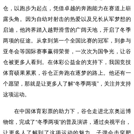
山东
河南
湖北
湖南
仓，以跑步为起点，凭借卓越的奔跑能力在赛道上崭
广东
广西
海南
重庆
露头角。因为自幼对射击的热爱以及兄长从军梦想的
四川
贵州
云南
西藏
启迪，他跨界踏入越野滑雪的广阔天地，开启了冬季
陕西
甘肃
青海
宁夏
两项的征途。从拿到第一个全国比赛的冠军，到参与
亚冬会等国际赛事赢得荣誉，一次次为国争光，让谷
新疆
内蒙古
黑龙江
仓被更多人看到。在体彩公益金的支持下，我国竞技
体育硕果累累，谷仓正奔跑在逐梦的路上。他还有一
多语种频道
个愿望，那就是让更多人了解“冬季两项”，关注并支持
English
Español
Français
عربى
这项运动。
Русский язык
日本語
한국어
在中国体育彩票的助力下，谷仓走进北京奥运博
Deutsch
Português
物馆，完成了“冬季两项”的普及演讲，通过央视平台，
让更多人了解到了这项运动的魅力。子弹会击穿靶