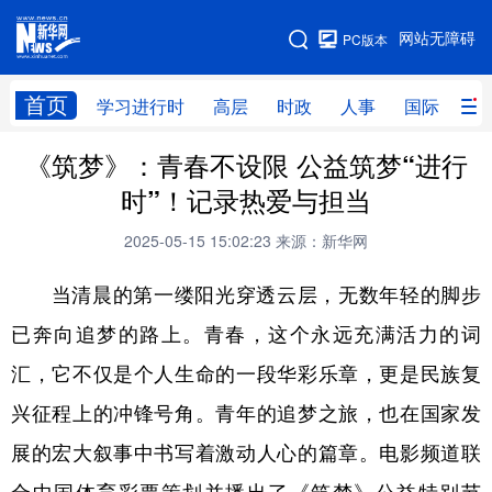
手机版
网站无障碍
PC版本
网站地图
首页
学习进行时
高层
时政
人事
国际
财
《筑梦》：青春不设限 公益筑梦“进行
学习进行时
高层
时政
人事
时”！记录热爱与担当
国际
财经
网评
港澳
2025-05-15 15:02:23
来源：新华网
台湾
思客智库
全球连线
教育
当清晨的第一缕阳光穿透云层，无数年轻的脚步
科技
科创
量子
体育
已奔向追梦的路上。青春，这个永远充满活力的词
文化
书画
健康
军事
汇，它不仅是个人生命的一段华彩乐章，更是民族复
访谈
视频
图片
政务
兴征程上的冲锋号角。青年的追梦之旅，也在国家发
法律
中央文件
金融
汽车
展的宏大叙事中书写着激动人心的篇章。电影频道联
食品
人居
信息化
数字经济