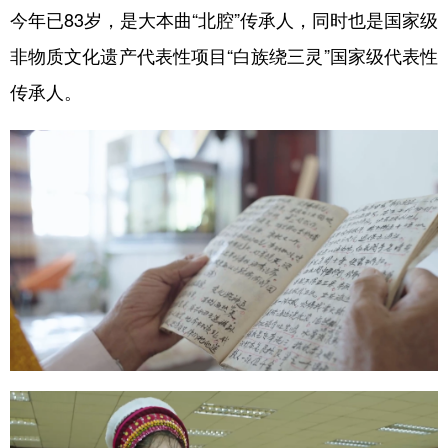
山东
河南
湖北
湖南
今年已83岁，是大本曲“北腔”传承人，同时也是国家级
广东
广西
海南
重庆
非物质文化遗产代表性项目“白族绕三灵”国家级代表性
四川
贵州
云南
西藏
传承人。
陕西
甘肃
青海
宁夏
新疆
内蒙古
黑龙江
多语种频道
English
Español
Français
عربى
Русский язык
日本語
한국어
Deutsch
Português