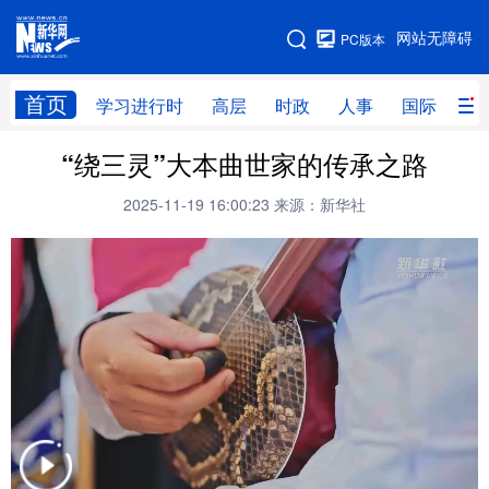
手机版
网站无障碍
PC版本
网站地图
首页
学习进行时
高层
时政
人事
国际
财
“绕三灵”大本曲世家的传承之路
学习进行时
高层
时政
人事
2025-11-19 16:00:23
来源：新华社
国际
财经
网评
港澳
台湾
思客智库
全球连线
教育
科技
科创
量子
体育
文化
书画
健康
军事
访谈
视频
图片
政务
法律
中央文件
金融
汽车
食品
人居
信息化
数字经济