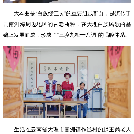
学术中国
乡村振兴
银龄
溯源中国
大本曲是“白族绕三灵”的重要组成部分，是流传于
云南洱海周边地区的古老曲种，在大理白族民歌的基
城市
旅游
能源
会展
础上发展而成，形成了“三腔九板十八调”的唱腔体系。
彩票
娱乐
时尚
悦读
公益
一带一路
亚太网
上市公司
文化产业
地方频道
北京
天津
河北
山西
辽宁
吉林
上海
江苏
浙江
安徽
福建
江西
生活在云南省大理市喜洲镇作邑村的赵丕鼎老人