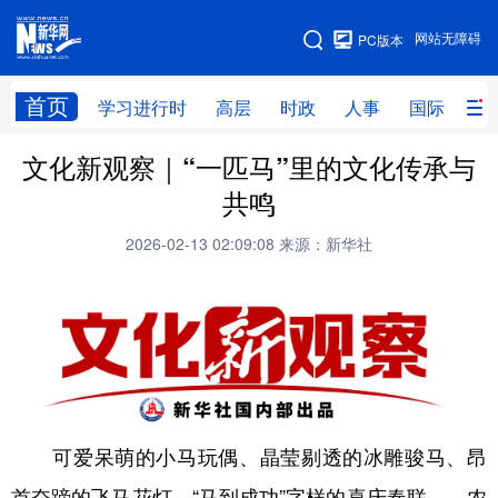
手机版
网站无障碍
PC版本
网站地图
首页
学习进行时
高层
时政
人事
国际
财
文化新观察｜“一匹马”里的文化传承与
学习进行时
高层
时政
人事
共鸣
国际
财经
网评
港澳
2026-02-13 02:09:08
来源：新华社
台湾
思客智库
全球连线
教育
科技
科创
量子
体育
文化
书画
健康
军事
访谈
视频
图片
政务
法律
中央文件
金融
汽车
可爱呆萌的小马玩偶、晶莹剔透的冰雕骏马、昂
首奋蹄的飞马花灯、“马到成功”字样的喜庆春联……农
食品
人居
信息化
数字经济