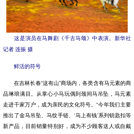
这是演员在马舞剧《千古马颂》中表演。新华社
记者 连振 摄
鲜活的符号
在吉林长春“这有山”商场内，各类含有马元素的商
品琳琅满目。从掌心小马玩偶到颈间马吊坠，马元素
走进千家万户，成为亲民的文化符号。“今年我们主要
推出了金马吊坠、马纹手链、‘马上有钱’系列钥匙扣等
新产品，目前销量特别好，成为不少顾客送人或自戴