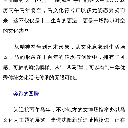
历丙午马年将至，马文化符号正以多元姿态奔腾而
学术中国
乡村振兴
银龄
溯源中国
来。这不仅仅是十二生肖的更迭，更是一场跨越时空
城市
旅游
能源
会展
的文化共鸣。
彩票
娱乐
时尚
悦读
从精神符号到艺术形象，从文化意象到生活场
公益
一带一路
亚太网
上市公司
景，马的形象在千百年的传承与创新中，拥有了可
文化产业
感、可触的鲜活模样。从“一匹马”里，可以看到中华优
秀传统文化活态传承的无限可能。
地方频道
奔跑的图腾
北京
天津
河北
山西
辽宁
吉林
上海
江苏
为迎接丙午马年，不少地方的文博场馆举办以马
浙江
安徽
福建
江西
文化为主题的展览。走进沈阳新乐遗址博物馆，正在