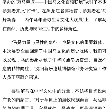
山东
河南
湖北
湖南
举办的“万马奔腾
——
中国马文化百馆联展”吸引了不少
参观者来此“打卡”。在黑龙江省博物馆，参观者在“马
广东
广西
海南
重庆
舞新春
——
丙午马年全球生肖文化大联展”上，了解马
四川
贵州
云南
西藏
在自然、历史与民间生活中的多样角色。
陕西
甘肃
青海
宁夏
“马是力量与灵性的象征，也是文化的重要载体。
新疆
内蒙古
黑龙江
本次展览全面回溯了中国马文化的历史脉络，我们可
以发现，马的形象承载了中华民族昂扬奋进、自强不
多语种频道
息的精神向往。”沈阳新乐遗址博物馆业务研究室工作
English
Español
Français
عربى
人员王丽颖介绍说。
Русский язык
日本語
한국어
要理解马在中华文化中的分量，不妨将目光投向
Deutsch
Português
广袤的内蒙古。“对于草原上的游牧民族而言，马远非
简单的交通工具，它是伙伴、是战友，更是深深融入