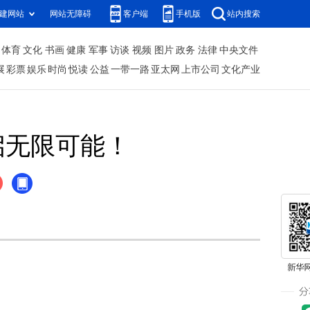
建网站
网站无障碍
客户端
手机版
站内搜索
体育
文化
书画
健康
军事
访谈
视频
图片
政务
法律
中央文件
展
彩票
娱乐
时尚
悦读
公益
一带一路
亚太网
上市公司
文化产业
启无限可能！