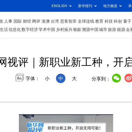
ENGLISH
新华报刊
地方频道
承
政
人事
国际
财经
网评
港澳
台湾
思客智库
全球连线
教育
科技
科创
量子
生活
信息化
数字经济
学术中国
乡村振兴
银龄
溯源中国
城市
旅游
能源
会
网视评｜新职业新工种，开
字体：
小
中
大
分享到：