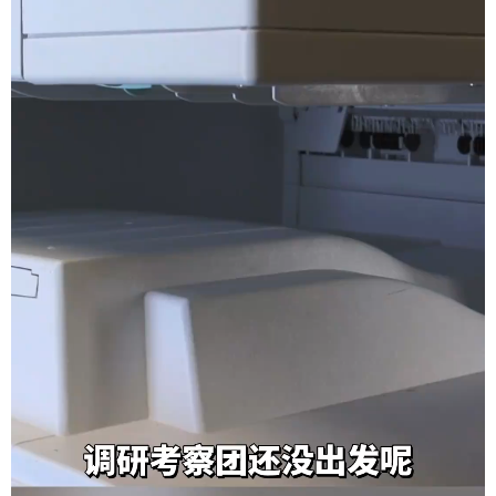
学术中国
乡村振兴
银龄
溯源中国
城市
旅游
能源
会展
彩票
娱乐
时尚
悦读
公益
一带一路
亚太网
上市公司
文化产业
地方频道
北京
天津
河北
山西
辽宁
吉林
上海
江苏
浙江
安徽
福建
江西