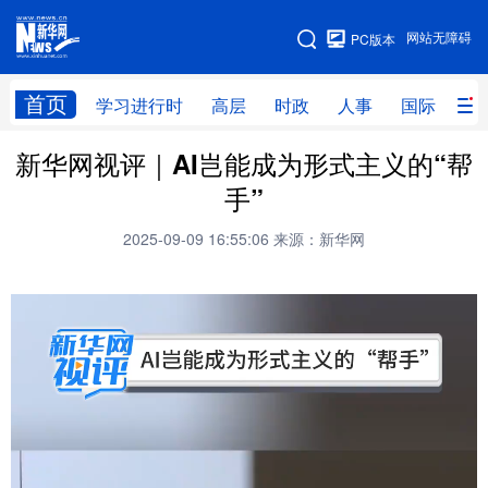
手机版
网站无障碍
PC版本
网站地图
首页
学习进行时
高层
时政
人事
国际
财
新华网视评｜AI岂能成为形式主义的“帮
学习进行时
高层
时政
人事
手”
国际
财经
网评
港澳
2025-09-09 16:55:06
来源：新华网
台湾
思客智库
全球连线
教育
科技
科创
量子
体育
文化
书画
健康
军事
访谈
视频
图片
政务
法律
中央文件
金融
汽车
食品
人居
信息化
数字经济