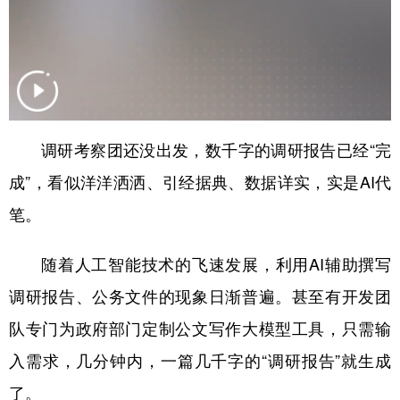
山东
河南
湖北
湖南
广东
广西
海南
重庆
四川
贵州
云南
西藏
陕西
甘肃
青海
宁夏
调研考察团还没出发，数千字的调研报告已经“完
新疆
内蒙古
黑龙江
成”，看似洋洋洒洒、引经据典、数据详实，实是AI代
笔。
多语种频道
English
Español
Français
عربى
随着人工智能技术的飞速发展，利用AI辅助撰写
调研报告、公务文件的现象日渐普遍。甚至有开发团
Русский язык
日本語
한국어
队专门为政府部门定制公文写作大模型工具，只需输
Deutsch
Português
入需求，几分钟内，一篇几千字的“调研报告”就生成
了。