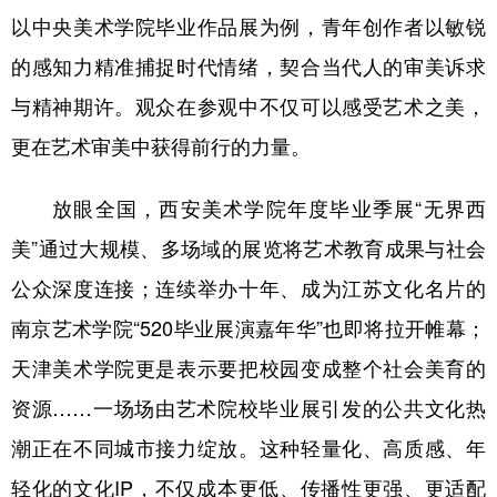
以中央美术学院毕业作品展为例，青年创作者以敏锐
学术中国
乡村振兴
银龄
溯源中国
的感知力精准捕捉时代情绪，契合当代人的审美诉求
城市
旅游
能源
会展
与精神期许。观众在参观中不仅可以感受艺术之美，
彩票
娱乐
时尚
悦读
更在艺术审美中获得前行的力量。
公益
一带一路
亚太网
上市公司
放眼全国，西安美术学院年度毕业季展“无界西
文化产业
美”通过大规模、多场域的展览将艺术教育成果与社会
公众深度连接；连续举办十年、成为江苏文化名片的
地方频道
南京艺术学院“520毕业展演嘉年华”也即将拉开帷幕；
北京
天津
河北
山西
天津美术学院更是表示要把校园变成整个社会美育的
资源……一场场由艺术院校毕业展引发的公共文化热
辽宁
吉林
上海
江苏
潮正在不同城市接力绽放。这种轻量化、高质感、年
浙江
安徽
福建
江西
轻化的文化IP，不仅成本更低、传播性更强、更适配