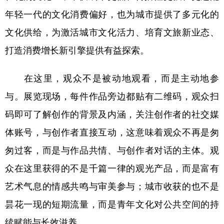
山东
河南
湖北
湖南
年轻一代的文化消费偏好，也为城市提供了多元化的
广东
广西
海南
重庆
文化供给，为激活城市文化活力、培育文旅新业态、
四川
贵州
云南
西藏
打造消费增长新引擎提供有益探索。
陕西
甘肃
青海
宁夏
在这里，观众不是被动地观看，而是主动地参
新疆
内蒙古
黑龙江
与。展览现场，每件作品旁边都贴有二维码，观众扫
码即可了解创作的背景及内涵，关注创作者的社交媒
多语种频道
体账号，与创作者直接互动，这意味着观众不再是匆
English
Español
Français
عربى
匆过客，而是与作品共情、与创作者对话的主体。观
Русский язык
日本語
한국어
众在这里获得的不是千篇一律的观光产品，而是富有
艺术气息的情感共鸣与审美参与；城市收获的也不是
Deutsch
Português
昙花一现的短期流量，而是青年文化对公共空间的持
续赋能与长效滋养。