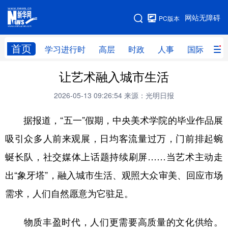
手机版
网站无障碍
PC版本
网站地图
首页
学习进行时
高层
时政
人事
国际
财
让艺术融入城市生活
学习进行时
高层
时政
人事
2026-05-13 09:26:54
来源：光明日报
国际
财经
网评
港澳
据报道，“五一”假期，中央美术学院的毕业作品展
台湾
思客智库
全球连线
教育
吸引众多人前来观展，日均客流量过万，门前排起蜿
科技
科创
量子
体育
蜒长队，社交媒体上话题持续刷屏……当艺术主动走
文化
书画
健康
军事
出“象牙塔”，融入城市生活、观照大众审美、回应市场
访谈
视频
图片
政务
需求，人们自然愿意为它驻足。
法律
中央文件
金融
汽车
物质丰盈时代，人们更需要高质量的文化供给。
食品
人居
信息化
数字经济