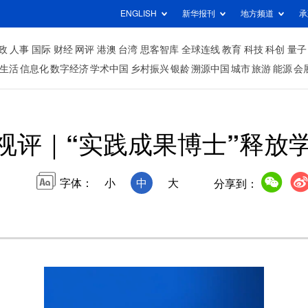
ENGLISH
新华报刊
地方频道
承
政
人事
国际
财经
网评
港澳
台湾
思客智库
全球连线
教育
科技
科创
量子
生活
信息化
数字经济
学术中国
乡村振兴
银龄
溯源中国
城市
旅游
能源
会
视评｜“实践成果博士”释放
字体：
小
中
大
分享到：