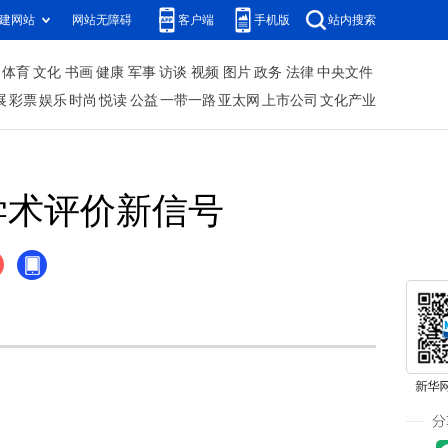
建网站
网站无障碍
客户端
手机版
站内搜索
体育
文化
书画
健康
军事
访谈
视频
图片
政务
法律
中央文件
展
彩票
娱乐
时尚
悦读
公益
一带一路
亚太网
上市公司
文化产业
学术评价新信号