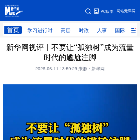
手机版
网站无障碍
PC版本
网站地图
首页
学习进行时
高层
时政
人事
国际
财
新华网视评丨不要让“孤独树”成为流量
学习进行时
高层
时政
人事
时代的尴尬注脚
国际
财经
网评
港澳
2026-06-11 13:59:29
来源：新华网
台湾
思客智库
全球连线
教育
科技
科创
量子
体育
文化
书画
健康
军事
访谈
视频
图片
政务
法律
中央文件
金融
汽车
食品
人居
信息化
数字经济