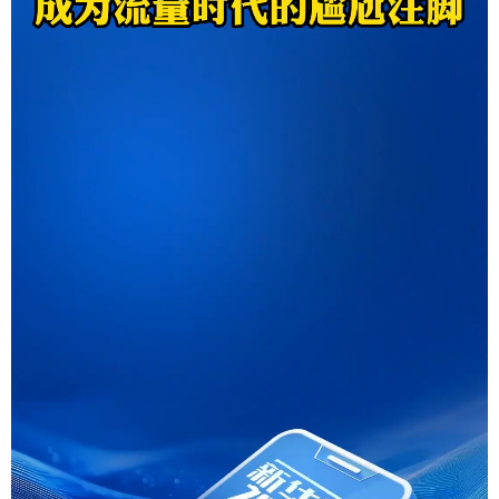
学术中国
乡村振兴
银龄
溯源中国
城市
旅游
能源
会展
彩票
娱乐
时尚
悦读
公益
一带一路
亚太网
上市公司
文化产业
地方频道
北京
天津
河北
山西
辽宁
吉林
上海
江苏
浙江
安徽
福建
江西