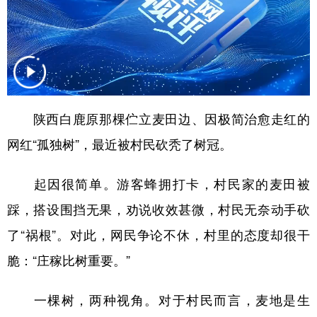
山东
河南
湖北
湖南
广东
广西
海南
重庆
四川
贵州
云南
西藏
陕西
甘肃
青海
宁夏
陕西白鹿原那棵伫立麦田边、因极简治愈走红的
新疆
内蒙古
黑龙江
网红“孤独树”，最近被村民砍秃了树冠。
多语种频道
起因很简单。游客蜂拥打卡，村民家的麦田被
English
Español
Français
عربى
踩，搭设围挡无果，劝说收效甚微，村民无奈动手砍
了“祸根”。对此，网民争论不休，村里的态度却很干
Русский язык
日本語
한국어
脆：“庄稼比树重要。”
Deutsch
Português
一棵树，两种视角。对于村民而言，麦地是生