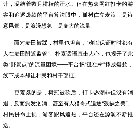
计，凝结着数月耕耘的汗水。但在热衷网红打卡的游
客和追逐爆款的平台算法眼中，孤树伫立麦浪，是诗
意风景，是浪漫想象，是庞大的流量。
面对麦田被踩，村里也坦言，“难以保证时时都有
人在麦田附近监管”。朴素话语直击人心，也揭开了此
类“野景点”的流量困境——平台把“孤独树”捧成爆款，
线下成本却让村民和村干部扛。
更荒诞的是，树冠被砍后，打卡热潮非但没有消
退，反而愈发汹涌，甚至有人猎奇式追逐“残缺之美”。
村民拼命止损，游客跟风追热，平台还在源源不断推
送。