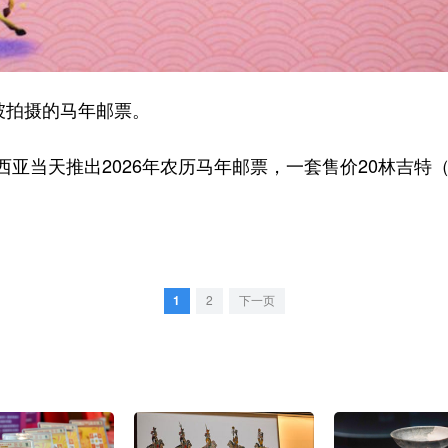
坡拍摄的马年邮票。
天推出2026年农历马年邮票，一套售价20林吉特（1
1
2
下一页