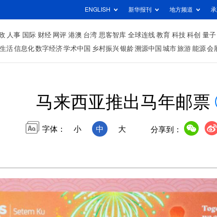
ENGLISH
新华报刊
地方频道
承
政
人事
国际
财经
网评
港澳
台湾
思客智库
全球连线
教育
科技
科创
量子
生活
信息化
数字经济
学术中国
乡村振兴
银龄
溯源中国
城市
旅游
能源
会
马来西亚推出马年邮票
字体：
小
中
大
分享到：