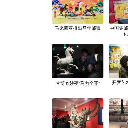
马来西亚推出马年邮票
中国集邮
化
开罗艺
甘博奇妙夜“马力全开”