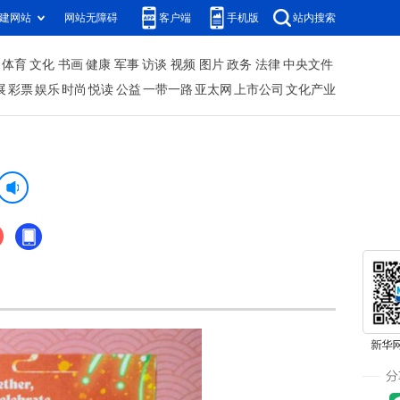
建网站
网站无障碍
客户端
手机版
站内搜索
体育
文化
书画
健康
军事
访谈
视频
图片
政务
法律
中央文件
展
彩票
娱乐
时尚
悦读
公益
一带一路
亚太网
上市公司
文化产业