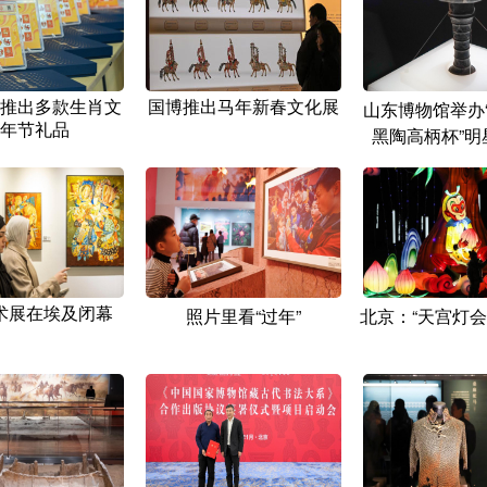
推出多款生肖文
国博推出马年新春文化展
山东博物馆举办
年节礼品
黑陶高柄杯”明
术展在埃及闭幕
照片里看“过年”
北京：“天宫灯会