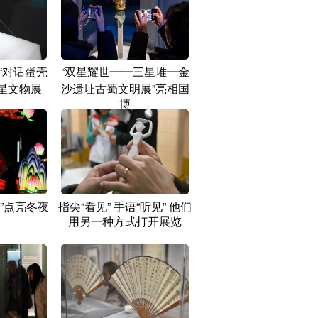
“对话蛋壳
“双星耀世——三星堆—金
星文物展
沙遗址古蜀文明展”亮相国
博
”点亮冬夜
指尖“看见” 手语“听见” 他们
用另一种方式打开展览