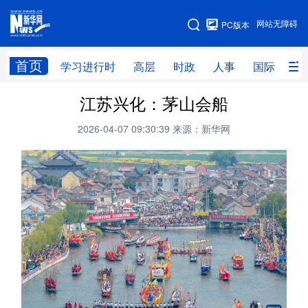
手机版
网站无障碍
PC版本
网站地图
首页
学习进行时
高层
时政
人事
国际
财
江苏兴化：茅山会船
学习进行时
高层
时政
人事
2026-04-07 09:30:39
来源：新华网
国际
财经
网评
港澳
台湾
思客智库
全球连线
教育
科技
科创
量子
体育
文化
书画
健康
军事
访谈
视频
图片
政务
法律
中央文件
金融
汽车
食品
人居
信息化
数字经济