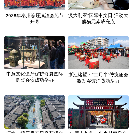
山东
河南
湖北
湖南
广东
广西
海南
重庆
澳大利亚“国际中文日”活动大
2026年泰州姜堰溱潼会船节
熊猫元素成亮点
开幕
四川
贵州
云南
西藏
陕西
甘肃
青海
宁夏
新疆
内蒙古
黑龙江
多语种频道
中意文化遗产保护修复国际
浙江诸暨：“二月半”传统庙会
圆桌会议成功举办
激发乡镇消费新活力
English
Español
Français
عربى
Русский язык
日本語
한국어
Deutsch
Português