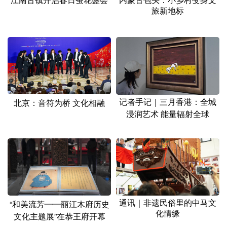
江南古镇开启春日蚕花盛会
内蒙古包头：小乡村变身文
旅新地标
记者手记｜三月香港：全城
北京：音符为桥 文化相融
浸润艺术 能量辐射全球
通讯｜非遗民俗里的中马文
“和美流芳——丽江木府历史
化情缘
文化主题展”在恭王府开幕