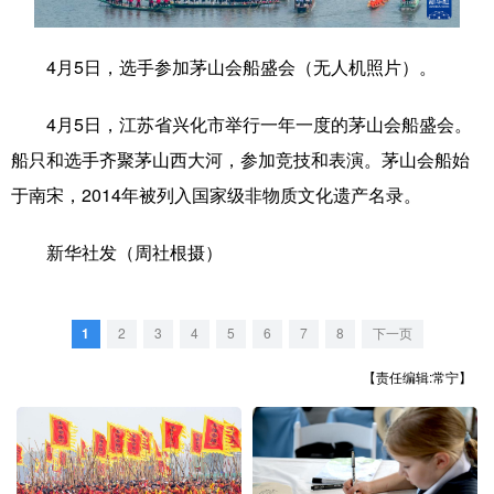
学术中国
乡村振兴
银龄
溯源中国
4月5日，选手参加茅山会船盛会（无人机照片）。
城市
旅游
能源
会展
4月5日，江苏省兴化市举行一年一度的茅山会船盛会。
彩票
娱乐
时尚
悦读
船只和选手齐聚茅山西大河，参加竞技和表演。茅山会船始
公益
一带一路
亚太网
上市公司
于南宋，2014年被列入国家级非物质文化遗产名录。
文化产业
新华社发（周社根摄）
地方频道
1
2
3
4
5
6
7
8
下一页
北京
天津
河北
山西
【责任编辑:常宁】
辽宁
吉林
上海
江苏
浙江
安徽
福建
江西