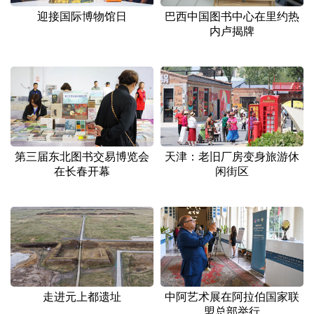
山东
河南
湖北
湖南
迎接国际博物馆日
巴西中国图书中心在里约热
内卢揭牌
广东
广西
海南
重庆
四川
贵州
云南
西藏
陕西
甘肃
青海
宁夏
新疆
内蒙古
黑龙江
第三届东北图书交易博览会
天津：老旧厂房变身旅游休
在长春开幕
闲街区
多语种频道
English
Español
Français
عربى
Русский язык
日本語
한국어
Deutsch
Português
走进元上都遗址
中阿艺术展在阿拉伯国家联
盟总部举行