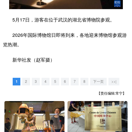
学术中国
乡村振兴
银龄
溯源中国
5月17日，游客在位于武汉的湖北省博物院参观。
城市
旅游
能源
会展
2026年国际博物馆日即将到来，各地迎来博物馆参观游
彩票
娱乐
时尚
悦读
览热潮。
公益
一带一路
亚太网
上市公司
新华社发（赵军摄）
文化产业
1
2
3
4
5
6
7
8
下一页
>>|
地方频道
【责任编辑:常宁】
北京
天津
河北
山西
辽宁
吉林
上海
江苏
浙江
安徽
福建
江西