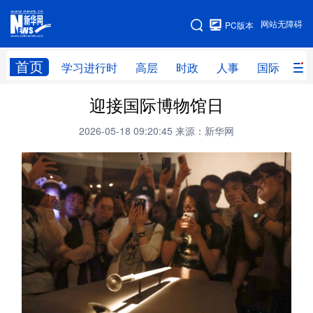
手机版
网站无障碍
PC版本
网站地图
首页
学习进行时
高层
时政
人事
国际
财
迎接国际博物馆日
学习进行时
高层
时政
人事
2026-05-18 09:20:45
来源：新华网
国际
财经
网评
港澳
台湾
思客智库
全球连线
教育
科技
科创
量子
体育
文化
书画
健康
军事
访谈
视频
图片
政务
法律
中央文件
金融
汽车
食品
人居
信息化
数字经济