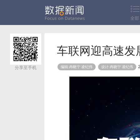
全部
车联网迎高速发
编辑:冉晓宁 凌纪伟
设计:冉晓宁 凌纪伟
分享至手机