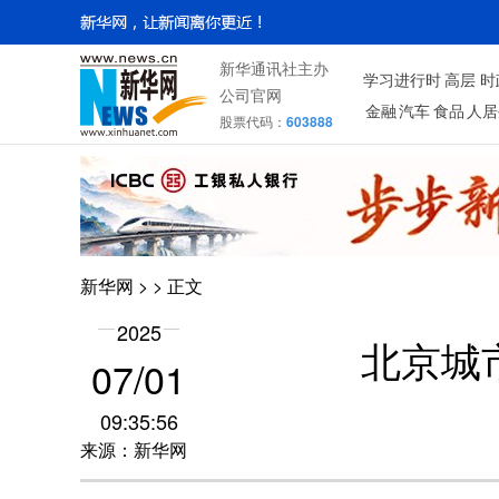
新华通讯社主办
学习进行时
高层
时
公司官网
金融
汽车
食品
人居
股票代码：
603888
新华网
>
> 正文
2025
北京城
07/01
09:35:56
来源：新华网