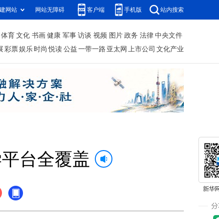
建网站
网站无障碍
客户端
手机版
站内搜索
体育
文化
书画
健康
军事
访谈
视频
图片
政务
法律
中央文件
展
彩票
娱乐
时尚
悦读
公益
一带一路
亚太网
上市公司
文化产业
学平台全覆盖