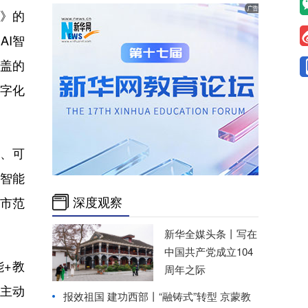
）》的
AI智
覆盖的
数字化
制、可
智能
深度观察
市范
新华全媒头条丨
写在
中国共产党成立104
能+教
周年之际
，主动
报效祖国 建功西部丨
“融铸式”转型 京蒙教