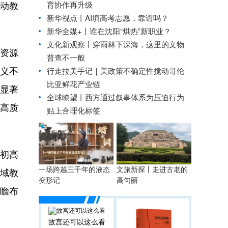
育协作再升级
推动教
新华视点丨
AI填高考志愿，靠谱吗？
新华全媒+丨
谁在沈阳“烘热”新职业？
文化新观察丨
穿雨林下深海，这里的文物
资源
普查不一般
意义不
行走拉美手记｜美政策不确定性搅动哥伦
比亚鲜花产业链
显著
全球瞭望丨西方通过叙事体系为压迫行为
高质
贴上合理化标签
国初高
一场跨越三千年的液态
文旅新探丨走进古老的
区域教
变形记
高句丽
瞻布
故宫还可以这么看