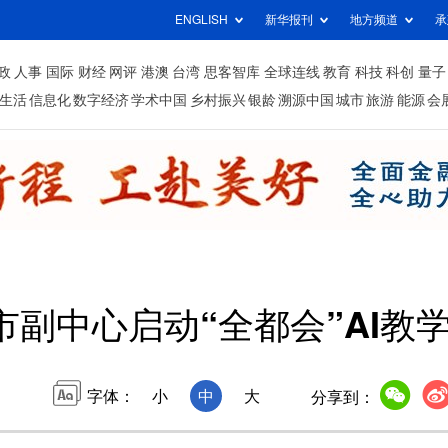
ENGLISH
新华报刊
地方频道
承
政
人事
国际
财经
网评
港澳
台湾
思客智库
全球连线
教育
科技
科创
量子
生活
信息化
数字经济
学术中国
乡村振兴
银龄
溯源中国
城市
旅游
能源
会
市副中心启动“全都会”AI教
字体：
小
中
大
分享到：