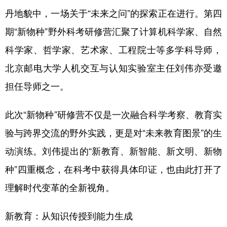
山东
河南
湖北
湖南
丹地貌中，一场关于“未来之问”的探索正在进行。第四
广东
广西
海南
重庆
期“新物种”野外科考研修营汇聚了计算机科学家、自然
四川
贵州
云南
西藏
科学家、哲学家、艺术家、工程院士等多学科导师，
陕西
甘肃
青海
宁夏
北京邮电大学人机交互与认知实验室主任刘伟亦受邀
担任导师之一。
新疆
内蒙古
黑龙江
此次“新物种”研修营不仅是一次融合科学考察、教育实
多语种频道
验与跨界交流的野外实践，更是对“未来教育图景”的生
English
Español
Français
عربى
动演练。刘伟提出的“新教育、新智能、新文明、新物
种”四重概念，在科考中获得具体印证，也由此打开了
Русский язык
日本語
한국어
理解时代变革的全新视角。
Deutsch
Português
新教育：从知识传授到能力生成