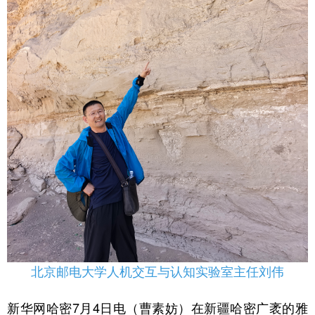
学术中国
乡村振兴
银龄
溯源中国
城市
旅游
能源
会展
彩票
娱乐
时尚
悦读
公益
一带一路
亚太网
上市公司
文化产业
地方频道
北京
天津
河北
山西
辽宁
吉林
上海
江苏
北京邮电大学人机交互与认知实验室主任刘伟
浙江
安徽
福建
江西
新华网哈密7月4日电（曹素妨）在新疆哈密广袤的雅