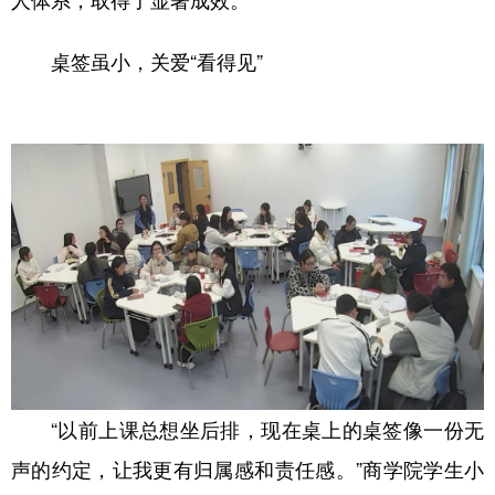
人体系，取得了显著成效。
学术中国
乡村振兴
银龄
溯源中国
桌签虽小，关爱“看得见”
城市
旅游
能源
会展
彩票
娱乐
时尚
悦读
公益
一带一路
亚太网
上市公司
文化产业
地方频道
北京
天津
河北
山西
辽宁
吉林
上海
江苏
“以前上课总想坐后排，现在桌上的桌签像一份无
浙江
安徽
福建
江西
声的约定，让我更有归属感和责任感。”商学院学生小