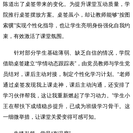
山东
河南
湖北
湖南
陈道出了桌签带来的变化。为提升课堂互动质量，学
广东
广西
海南
重庆
院推行桌签摆放方案。桌签虽小，却让教师能够“按图
索骥”实现个性化指导，也让学生亮明身份强化自我约
四川
贵州
云南
西藏
束，有效激活了课堂氛围。
陕西
甘肃
青海
宁夏
新疆
内蒙古
黑龙江
针对部分学生基础薄弱、缺乏自信的情况，学院
借助桌签建立“学情动态跟踪表”，由党员教师与学生党
多语种频道
员结对，课后主动对接，制定个性化学习计划。“老师
通过桌签发现我上课走神，课后主动沟通，还安排了
English
Español
Français
عربى
学习伙伴帮我，这让我重新燃起了学习动力。”学生小
Русский язык
日本語
한국어
王在帮扶下成绩稳步提升，已成为班级学习骨干。这
Deutsch
Português
一细微举措，让课堂关爱变得可感可知。