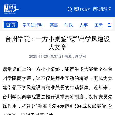
手机版
网站无障碍
PC版本
网站地图
首页
学习进行时
高层
时政
人事
国际
财
台州学院：一方小桌签“砺”出学风建设
学习进行时
高层
时政
人事
大文章
国际
财经
网评
港澳
2025-11-26 19:37:21
来源：新华网
台湾
思客智库
全球连线
教育
课堂桌面上的一方小小桌签，能产生多大能量？在台
科技
科创
量子
体育
州学院商学院，这不仅是师生互动的桥梁，更成为党
文化
书画
健康
军事
建引领下学风建设与精准关爱的生动载体。近年来，
访谈
视频
图片
政务
台州学院商学院通过推行课堂桌签制度，发挥党员先
法律
中央文件
金融
汽车
锋作用，构建起“精准关爱+示范引领+成长赋能”的育
食品
人居
信息化
数字经济