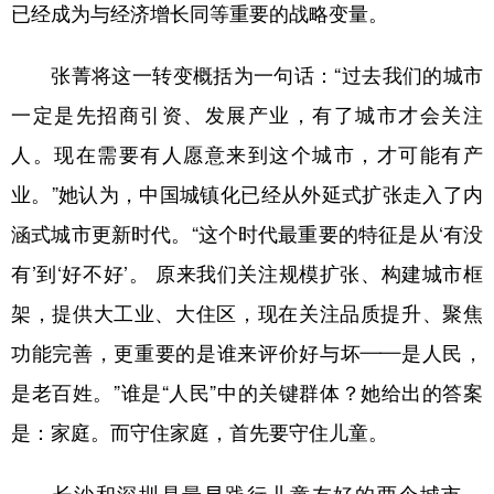
山东
河南
湖北
湖南
已经成为与经济增长同等重要的战略变量。
广东
广西
海南
重庆
张菁将这一转变概括为一句话：“过去我们的城市
四川
贵州
云南
西藏
一定是先招商引资、发展产业，有了城市才会关注
陕西
甘肃
青海
宁夏
人。现在需要有人愿意来到这个城市，才可能有产
新疆
内蒙古
黑龙江
业。”她认为，
中国城镇化已经从外延式扩张走入了内
涵式城市更新时代。
“这个时代最重要的特征是从‘有没
多语种频道
有’到‘好不好’。 原来我们关注规模扩张、构建城市框
架，提供大工业、大住区，现在关注品质提升、聚焦
English
Español
Français
عربى
功能完善，更重要的是谁来评价好与坏——是人民，
Русский язык
日本語
한국어
是老百姓。”谁是“人民”中的关键群体？她给出的答案
Deutsch
Português
是：家庭。而守住家庭，首先要守住儿童。