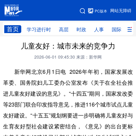
手机版
网站无障碍
PC版本
网站地图
首页
学习进行时
高层
时政
人事
国际
财
儿童友好：城市未来的竞争力
学习进行时
高层
时政
人事
2026-06-01 09:45:30
来源：新华网
国际
财经
网评
港澳
新华网北京6月1日电 2026年年初，国家发展改
台湾
思客智库
全球连线
教育
革委、国务院妇儿工委办公室发布《关于在全社会推
科技
科创
量子
体育
进儿童友好建设的意见》。“十四五”期间，国家发改委
文化
书画
健康
军事
等23部门联合印发指导意见，推进116个城市试点儿童
访谈
视频
图片
政务
友好建设。“十五五”规划纲要进一步明确将儿童友好与
法律
中央文件
金融
汽车
生育友好型社会建设紧密结合，《意见》的出台更标
食品
人居
信息化
数字经济