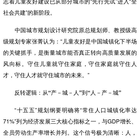
志着儿童友好建设已从部分城市的“先行先试”进入“全
社会共建”的新阶段。
学术中国
乡村振兴
银龄
溯源中国
城市
旅游
能源
会展
中国城市规划设计研究院原总规划师、教授级高
彩票
娱乐
时尚
悦读
级规划专家张菁认为：“儿童友好是中国城镇化下半场
公益
一带一路
亚太网
上市公司
的关键抓手，是衡量城市能否真正转向高质量发展的
风向标。守住儿童就守住家庭，守住家庭就守住人
文化产业
才，守住人才就守住城市的未来。”
地方频道
反转逻辑：从“产
－城
－人
”到“人
－
产
－
城”
北京
天津
河北
山西
“十五五”规划纲要明确将“常住人口城镇化率达
辽宁
吉林
上海
江苏
71%”列为经济发展三大核心指标之一，与GDP增长、
浙江
安徽
福建
江西
全员劳动生产率增长并列。这个信号极为清晰：人，